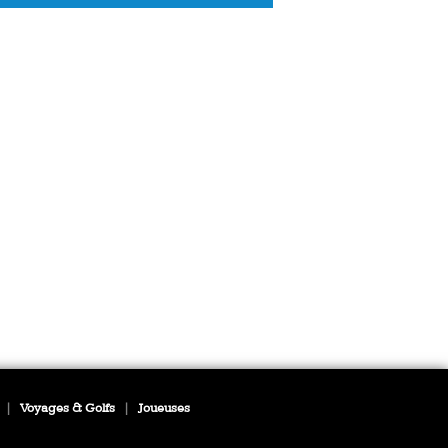
|
Voyages & Golfs
|
Joueuses