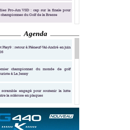
dies Pro-Am VSD : cap sur la finale pour
s championnes du Golf de la Bresse
Agenda
dies Pro-Am VSD : Golf du Prieuré, elles
rochent leur billet pour la finale
t Play9 : retour à Pléneuf‑Val‑André en juin
26
fin un livre de golf pensé pour les femmes
 plus de 50 ans
emier championnat du monde de golf
turiste à La Jenny
dies Pro-Am VSD : les premières
alifiées
 scramble engagé pour soutenir la lutte
ntre la sclérose en plaques
adémie Golf Barrière Julien Xanthopoulos,
e signature pédagogique
sonance Golf Collection : Lacoste Golf
ries & Trophée Écologie, deux circuits
undi Evian Championship, de nouvelles
ateurs en 10 étapes
périences immersives