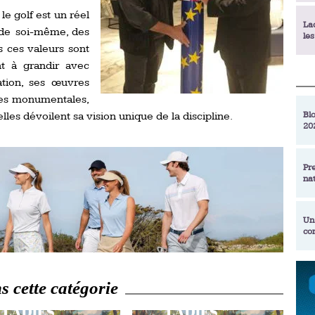
le golf est un réel
La
t de soi-même, des
le
s ces valeurs sont
nt à grandir avec
La
ation, ses œuvres
déc
ures monumentales,
Blo
es dévoilent sa vision unique de la discipline.
20
En
de
Pr
na
La
qu
Un
co
Ac
un
Re
Se
 cette catégorie
Am
am
ex