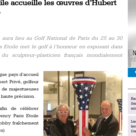
ile accueille les œuvres d’Hubert
p
 aura lieu au Golf National de Paris du 25 au 30
s Etoile met le golf à l’honneur en exposant dans
u sculpteur-plasticien français mondialement
que pays d’accueil
ert Privé, golfeur
e de majestueuses
 haute précision.
Re
Se
fin de célébrer
am
ency Paris Etoile
La
lobby fraîchement
le
cs)
Ga