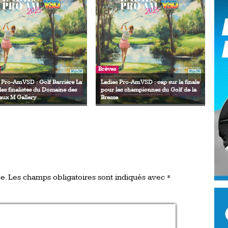
Ro
ev
Ti
LP
go
Ev
Pr
Brèves
 Pro-Am VSD : Golf Barrière La
Ladies Pro-Am VSD : cap sur la finale
La
 les finalistes du Domaine des
pour les championnes du Golf de la
his
aux M Gallery
Bresse
De
Ro
La
de
e.
Les champs obligatoires sont indiqués avec
*
Ap
Ch