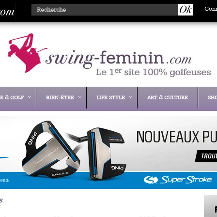
Con
E & GOLF
BIEN-ÊTRE
LIFE STYLE
ART & CULTURE
SH
s
.