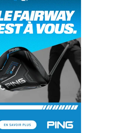
yal Air Maroc Golf & Padel Cup : le nouvel
ent sport et networking
ger Woods se retire du Genesis Invitational
GA Tour 2026 : une saison record pour le
lf féminin
ian Resort Golf Club : Saison 2 du
ogramme Performance
dies European Tour 2026 : une saison
torique sur cinq continents
bout en Bouts prolonge la Fashion Week à
land-Garros
coste Ladies Open 2025 : Céline Boutier
 retour à Deauville
hrodite Hills Team Cup 2025 : de retour a
ypre