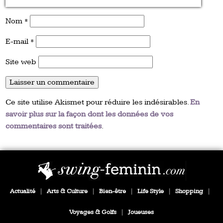
Nom
*
E-mail
*
Site web
Ce site utilise Akismet pour réduire les indésirables.
En
savoir plus sur la façon dont les données de vos
commentaires sont traitées
.
Actualité
|
Arts & Culture
|
Bien-être
|
Life Style
|
Shopping
|
Voyages & Golfs
|
Joueuses