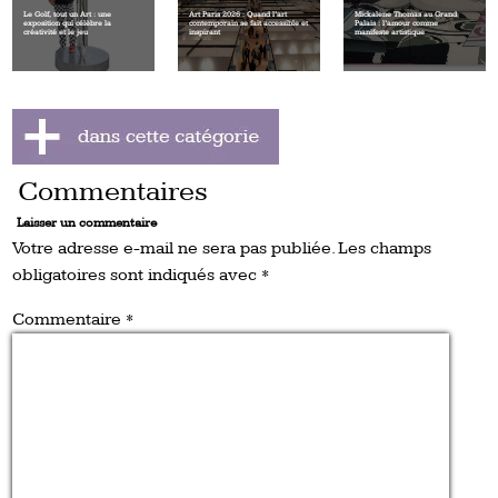
Le Golf, tout un Art : une
Art Paris 2026 : Quand l’art
Mickalene Thomas au Grand
exposition qui célèbre la
contemporain se fait accessible et
Palais : l’amour comme
créativité et le jeu
inspirant
manifeste artistique
Commentaires
Laisser un commentaire
Votre adresse e-mail ne sera pas publiée.
Les champs
obligatoires sont indiqués avec
*
Commentaire
*