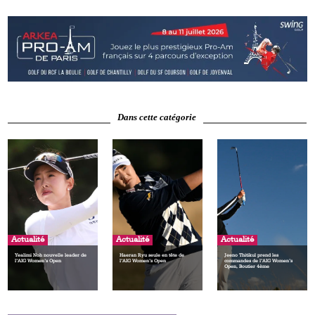
Dans cette catégorie
Actualité
Actualité
Actualité
Yealimi Noh nouvelle leader de
Haeran Ryu seule en tête de
Jeeno Thitikul prend les
l’AIG Women’s Open
l’AIG Women’s Open
commandes de l’AIG Women’s
Open, Boutier 4ème