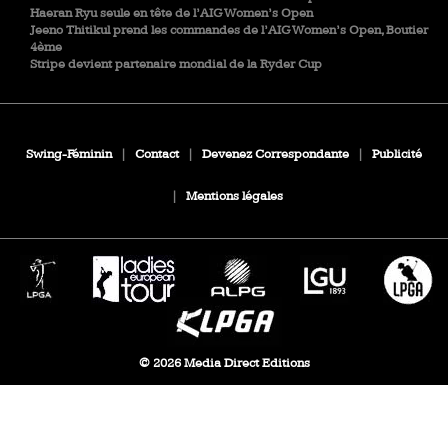
Haeran Ryu seule en tête de l’AIG Women’s Open
Jeeno Thitikul prend les commandes de l’AIG Women’s Open, Boutier
4ème
Stripe devient partenaire mondial de la Ryder Cup
Swing-Féminin
|
Contact
|
Devenez Correspondante
|
Publicité
|
Mentions légales
© 2026 Media Direct Editions