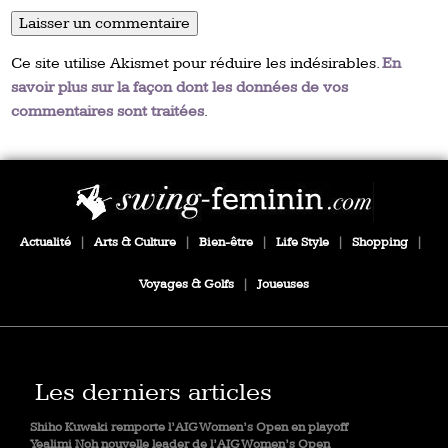
Ce site utilise Akismet pour réduire les indésirables.
En
savoir plus sur la façon dont les données de vos
commentaires sont traitées
.
Actualité
|
Arts & Culture
|
Bien-être
|
Life Style
|
Shopping
|
Voyages & Golfs
|
Joueuses
Les derniers articles
Shiho Kuwaki remporte l’AIG Women’s Open en playoff
Yealimi Noh nouvelle leader de l’AIG Women’s Open