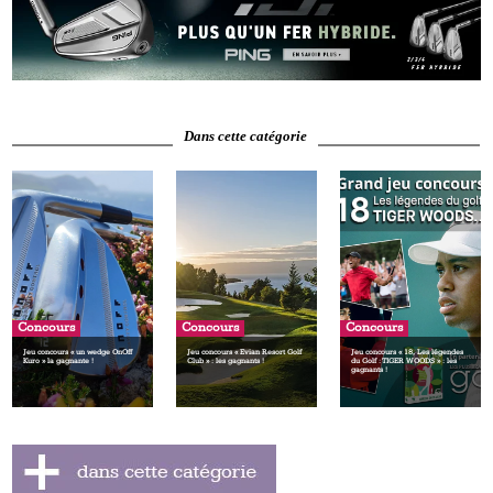
Dans cette catégorie
Concours
Concours
Concours
Jeu concours « un wedge OnOff
Jeu concours « Evian Resort Golf
Jeu concours « 18, Les légendes
Kuro » la gagnante !
Club » : les gagnants !
du Golf : TIGER WOODS » : les
gagnants !