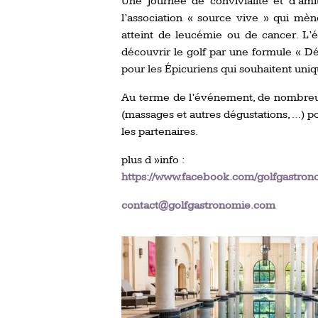
Une journée de convivialité et d’ami
l’association « source vive » qui mè
atteint de leucémie ou de cancer. L
découvrir le golf par une formule « D
pour les Épicuriens qui souhaitent un
Au terme de l’événement, de nombreux
(massages et autres dégustations, …) p
les partenaires.
plus d »info :
https://www.facebook.com/golfgastron
contact@golfgastronomie.com