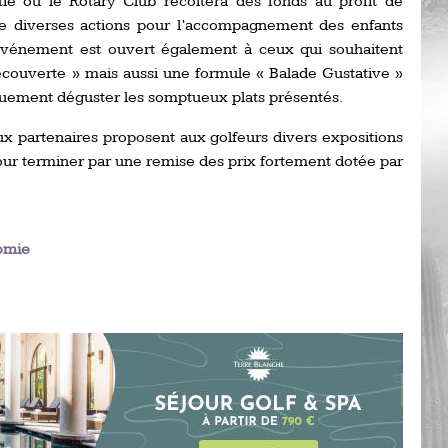
tié où le Rotary Club récoltera des fonds au profit de
Ro
ne diverses actions pour l’accompagnement des enfants
ev
Ti
’événement est ouvert également à ceux qui souhaitent
écouverte » mais aussi une formule « Balade Gustative »
LP
iquement déguster les somptueux plats présentés.
go
Ev
Pr
 partenaires proposent aux golfeurs divers expositions
our terminer par une remise des prix fortement dotée par
La
his
De
omie
Ro
La
de
Ap
Ch