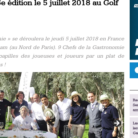
 édition le 5 juillet 2018 au Golf
e » se déroulera le jeudi 5 juillet 2018 en France
Adam (au Nord de Paris). 9 Chefs de la Gastronomie
 papilles des joueuses et joueurs par un plat de
s !
Re
Se
am
La
le
Ga