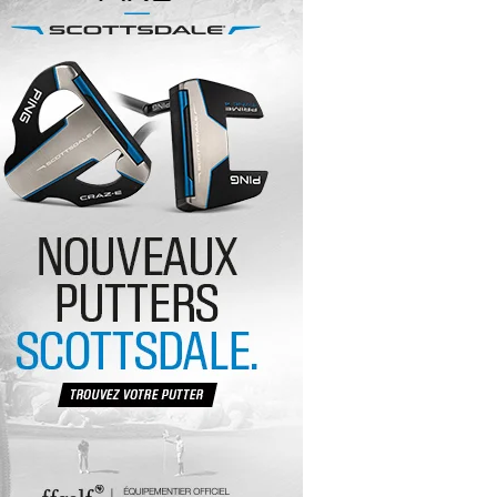
yal Air Maroc Golf & Padel Cup : le nouvel
ent sport et networking
ger Woods se retire du Genesis Invitational
GA Tour 2026 : une saison record pour le
lf féminin
ian Resort Golf Club : Saison 2 du
ogramme Performance
dies European Tour 2026 : une saison
torique sur cinq continents
bout en Bouts prolonge la Fashion Week à
land-Garros
coste Ladies Open 2025 : Céline Boutier
 retour à Deauville
hrodite Hills Team Cup 2025 : de retour a
ypre