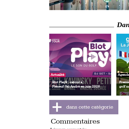
Dans
Actualité
Agend
Blot Play9 : retour à
Premi
Pléneuf‑Val‑André en juin 2026
golf n
Commentaires