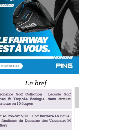
En bref
sonance Golf Collection : Lacoste Golf
ries & Trophée Écologie, deux circuits
ateurs en 10 étapes
dies Pro-Am VSD : Golf Barrière La Baule,
s finalistes du Domaine des Vanneaux M
llery