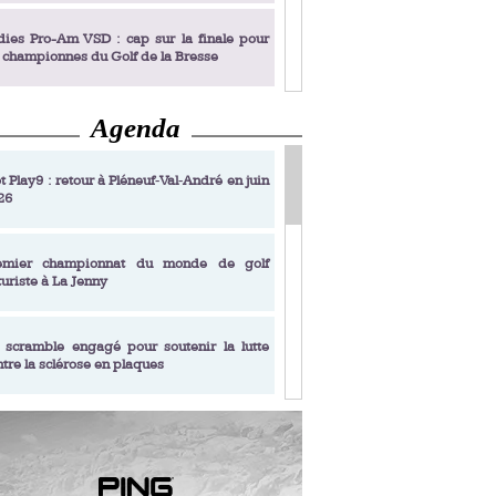
dies Pro-Am VSD : cap sur la finale pour
s championnes du Golf de la Bresse
Agenda
dies Pro-Am VSD : Golf du Prieuré, elles
 : D.R.
rochent leur billet pour la finale
t Play9 : retour à Pléneuf‑Val‑André en juin
26
fin un livre de golf pensé pour les femmes
 plus de 50 ans
emier championnat du monde de golf
turiste à La Jenny
dies Pro-Am VSD : les premières
alifiées
 scramble engagé pour soutenir la lutte
ntre la sclérose en plaques
adémie Golf Barrière Julien Xanthopoulos,
e signature pédagogique
sonance Golf Collection : Lacoste Golf
ries & Trophée Écologie, deux circuits
undi Evian Championship, de nouvelles
ateurs en 10 étapes
périences immersives