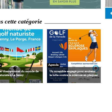
 cette catégorie
a
Agenda
er championnat du monde de
Un scramble engagé pour soutenir
aturiste à La Jenny
la lutte contre la sclérose en plaques