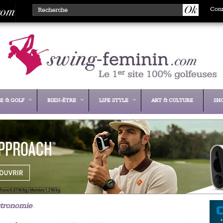
Con
E & GOLF
BIEN-ÊTRE
LIFE STYLE
ART & CULTURE
SH
tronomie
.