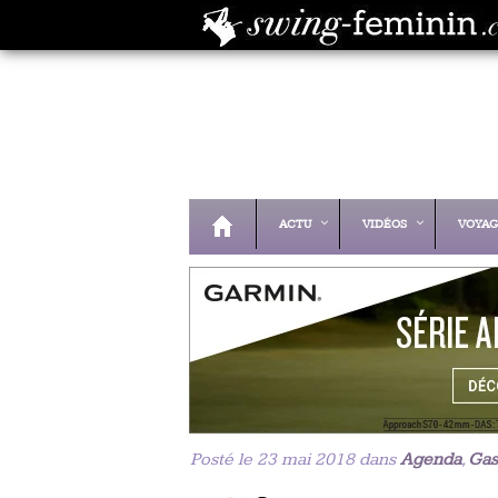
ACTU
VIDÉOS
VOYAG
Posté le 23 mai 2018 dans
Agenda
,
Gas