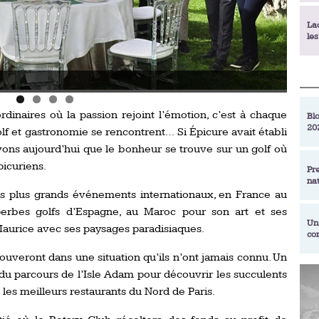
La
le
La
Photo
déc
dinaires où la passion rejoint l’émotion, c’est à chaque
Blo
20
f et gastronomie se rencontrent… Si Épicure avait établi
En
de
avons aujourd’hui que le bonheur se trouve sur un golf où
icuriens.
Pr
na
La
s plus grands événements internationaux, en France au
qu
erbes golfs d’Espagne, au Maroc pour son art et ses
Un
 Maurice avec ses paysages paradisiaques.
co
Ac
un
ouveront dans une situation qu’ils n’ont jamais connu. Un
Re
 du parcours de l’Isle Adam pour découvrir les succulents
Se
les meilleurs restaurants du Nord de Paris.
Am
am
ex