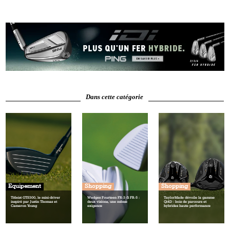
Dans cette catégorie
Equipement
Shopping
Shopping
Titleist GTS300, le mini‑driver
Wedges Fourteen FR‑3 & FR‑5 :
TaylorMade dévoile la gamme
inspiré par Justin Thomas et
deux visions, une même
Qi4D : bois de parcours et
Cameron Young
exigence
hybrides haute performance