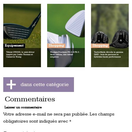
Equipement
Shopping
Shopping
Titleist GTS300, le mini‑driver
Wedges Fourteen FR‑3 & FR‑5 :
TaylorMade dévoile la gamme
inspiré par Justin Thomas et
deux visions, une même
Qi4D : bois de parcours et
Cameron Young
exigence
hybrides haute performance
Commentaires
Laisser un commentaire
Votre adresse e-mail ne sera pas publiée.
Les champs
obligatoires sont indiqués avec
*