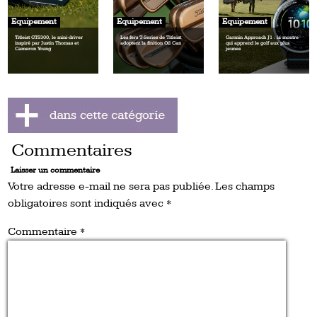
Equipement
Equipement
Equipement
Titleist GTS300, le mini‑driver
Les fers T‑Series de Titleist
Garmin Approach J1 : la montre
inspiré par Justin Thomas et
adoptent la finition Oil Can
qui apprend le golf aux plus
Cameron Young
jeunes
Commentaires
Laisser un commentaire
Votre adresse e-mail ne sera pas publiée.
Les champs
obligatoires sont indiqués avec
*
Commentaire
*