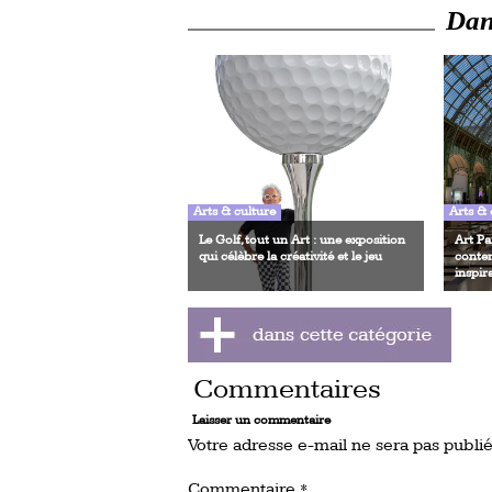
Dans
Arts & culture
Arts & 
Le Golf, tout un Art : une exposition
Art Pa
qui célèbre la créativité et le jeu
contem
inspir
Commentaires
Laisser un commentaire
Votre adresse e-mail ne sera pas publié
Commentaire
*