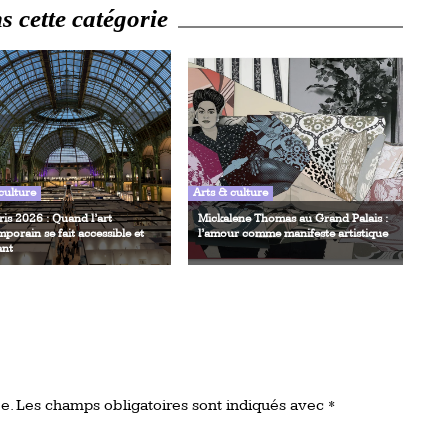
 cette catégorie
culture
Arts & culture
ris 2026 : Quand l’art
Mickalene Thomas au Grand Palais :
porain se fait accessible et
l’amour comme manifeste artistique
ant
e.
Les champs obligatoires sont indiqués avec
*