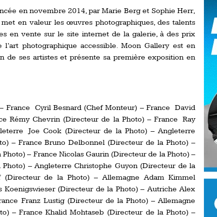
Ro
ancée en novembre 2014, par Marie Berg et Sophie Herr,
ev
 met en valeur les œuvres photographiques, des talents
Ti
 en vente sur le site internet de la galerie, à des prix
LP
 l’art photographique accessible. Moon Gallery est en
go
Ev
ion de ses artistes et présente sa première exposition en
Pr
La
his
– France Cyril Besnard (Chef Monteur) – France David
De
ance Rémy Chevrin (Directeur de la Photo) – France Ray
Ro
leterre Joe Cook (Directeur de la Photo) – Angleterre
to) – France Bruno Delbonnel (Directeur de la Photo) –
La
 Photo) – France Nicolas Gaurin (Directeur de la Photo) –
de
 Photo) – Angleterre Christophe Guyon (Directeur de la
rf (Directeur de la Photo) – Allemagne Adam Kimmel
s Koenigswieser (Directeur de la Photo) – Autriche Alex
Ap
Ch
rance Franz Lustig (Directeur de la Photo) – Allemagne
to) – France Khalid Mohtaseb (Directeur de la Photo) –