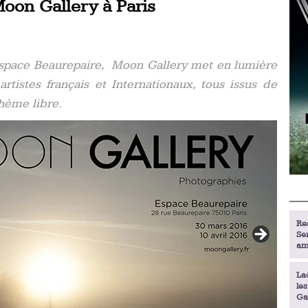
oon Gallery à Paris
’Espace Beaurepaire, Moon Gallery met en lumière
rtistes français et Internationaux, tous issus de
thème libre.
Re
Se
am
La
le
Ga