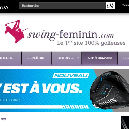
Con
E & GOLF
BIEN-ÊTRE
LIFE STYLE
ART & CULTURE
SH
ure
.