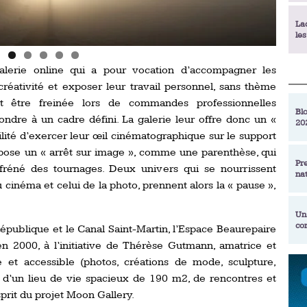
La
le
© Al
alerie online qui a pour vocation d’accompagner les
La
créativité et exposer leur travail personnel, sans thème
déc
nt être freinée lors de commandes professionnelles
Blo
pondre à un cadre défini. La galerie leur offre donc un «
20
En
ibilité d’exercer leur œil cinématographique sur le support
de
pose un « arrêt sur image », comme une parenthèse, qui
Pr
fréné des tournages. Deux univers qui se nourrissent
na
La
cinéma et celui de la photo, prennent alors la « pause »,
qu
Un
co
République et le Canal Saint-Martin, l’Espace Beaurepaire
Ac
un
n 2000, à l’initiative de Thérèse Gutmann, amatrice et
Re
ire et accessible (photos, créations de mode, sculpture,
Se
out d’un lieu de vie spacieux de 190 m2, de rencontres et
Am
am
ex
sprit du projet Moon Gallery.