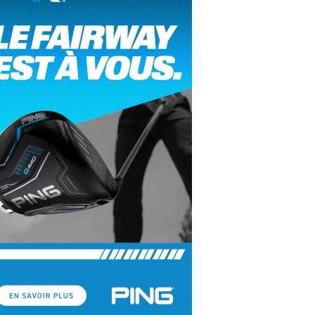
yal Air Maroc Golf & Padel Cup : le nouvel
ent sport et networking
ger Woods se retire du Genesis Invitational
GA Tour 2026 : une saison record pour le
lf féminin
ian Resort Golf Club : Saison 2 du
ogramme Performance
dies European Tour 2026 : une saison
torique sur cinq continents
bout en Bouts prolonge la Fashion Week à
land-Garros
coste Ladies Open 2025 : Céline Boutier
 retour à Deauville
hrodite Hills Team Cup 2025 : de retour a
ypre