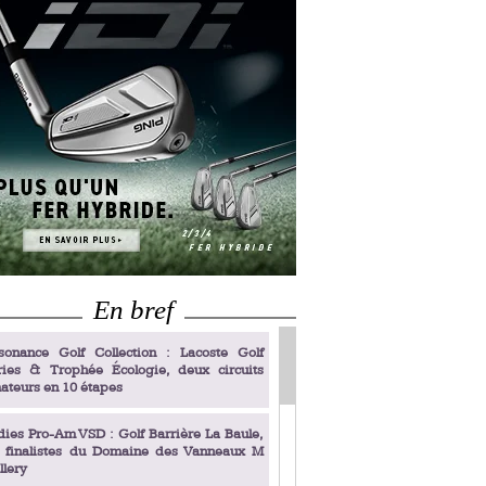
En bref
sonance Golf Collection : Lacoste Golf
ries & Trophée Écologie, deux circuits
ateurs en 10 étapes
dies Pro-Am VSD : Golf Barrière La Baule,
s finalistes du Domaine des Vanneaux M
llery