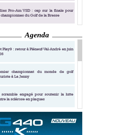
dies Pro-Am VSD : cap sur la finale pour
s championnes du Golf de la Bresse
ex Rodriguez
Agenda
dies Pro-Am VSD : Golf du Prieuré, elles
rochent leur billet pour la finale
t Play9 : retour à Pléneuf‑Val‑André en juin
26
fin un livre de golf pensé pour les femmes
 plus de 50 ans
emier championnat du monde de golf
turiste à La Jenny
dies Pro-Am VSD : les premières
alifiées
 scramble engagé pour soutenir la lutte
ntre la sclérose en plaques
adémie Golf Barrière Julien Xanthopoulos,
e signature pédagogique
sonance Golf Collection : Lacoste Golf
ries & Trophée Écologie, deux circuits
undi Evian Championship, de nouvelles
ateurs en 10 étapes
périences immersives