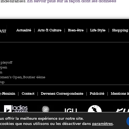
 indésirables.
En savoir plus sur la façon dont les données
Actualité
|
Arts & Culture
|
Bien-être
|
Life Style
|
Shopping
playoff
Open
en
Women’s Open, Boutier 4ème
Cup
-Féminin
|
Contact
|
Devenez Correspondante
|
Publicité
|
Mentions l
 offrir la meilleure expérience sur notre site.
 cookies que nous utilisons ou les désactiver dans
paramètres
.
© 2026 Media Direct Editions