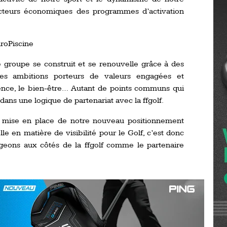
Ro
cteurs économiques des programmes d’activation
ev
Ti
roPiscine
LP
go
Ev
e groupe se construit et se renouvelle grâce à des
Pr
 des ambitions porteurs de valeurs engagées et
La
llence, le bien-être… Autant de points communs qui
his
ns une logique de partenariat avec la ffgolf.
a mise en place de notre nouveau positionnement
De
Ro
e en matière de visibilité pour le Golf, c’est donc
geons aux côtés de la ffgolf comme le partenaire
La
de
Ap
Ch