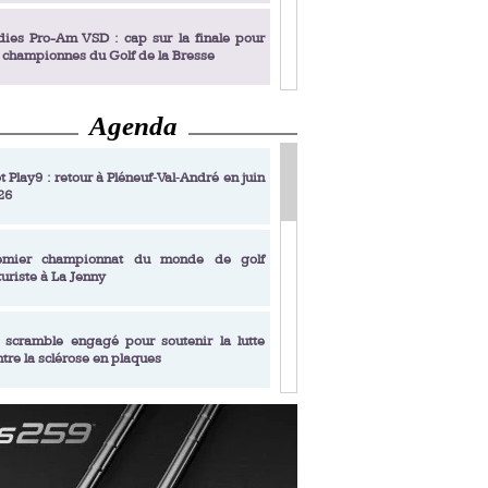
dies Pro-Am VSD : cap sur la finale pour
s championnes du Golf de la Bresse
Agenda
dies Pro-Am VSD : Golf du Prieuré, elles
rochent leur billet pour la finale
t Play9 : retour à Pléneuf‑Val‑André en juin
26
fin un livre de golf pensé pour les femmes
 plus de 50 ans
emier championnat du monde de golf
turiste à La Jenny
dies Pro-Am VSD : les premières
alifiées
 scramble engagé pour soutenir la lutte
ntre la sclérose en plaques
adémie Golf Barrière Julien Xanthopoulos,
e signature pédagogique
sonance Golf Collection : Lacoste Golf
ries & Trophée Écologie, deux circuits
undi Evian Championship, de nouvelles
ateurs en 10 étapes
périences immersives