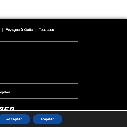
|
Voyages & Golfs
|
Joueuses
égales
Accepter
Rejeter