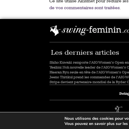
Ce site utilise Akismet pour réduire les
de vos commentaires sont traitées
.
Les derniers articles
Shiho Kuwaki remporte l’AIG Women’s Open en 
Yealimi Noh nouvelle leader de l’AIG Women’s 
Haeran Ryu seule en tête de l’AIG Women’s Op
Jeeno Thitikul prend les commandes de l’AIG 
Stripe devient partenaire mondial de la Ryder 
Swing
Nous utilisons des cookies pour vous
Vous pouvez en savoir plus sur les