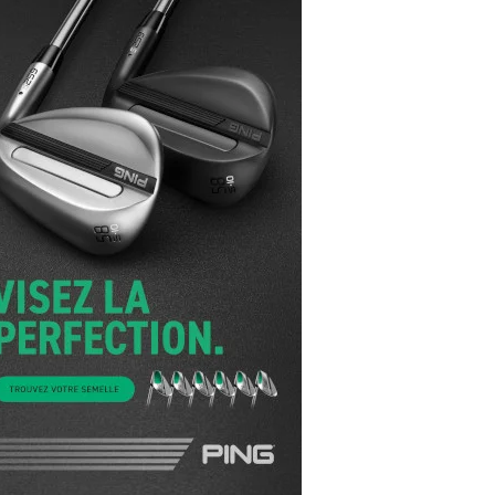
yal Air Maroc Golf & Padel Cup : le nouvel
ent sport et networking
ger Woods se retire du Genesis Invitational
GA Tour 2026 : une saison record pour le
lf féminin
ian Resort Golf Club : Saison 2 du
ogramme Performance
dies European Tour 2026 : une saison
torique sur cinq continents
bout en Bouts prolonge la Fashion Week à
land-Garros
coste Ladies Open 2025 : Céline Boutier
 retour à Deauville
hrodite Hills Team Cup 2025 : de retour a
ypre