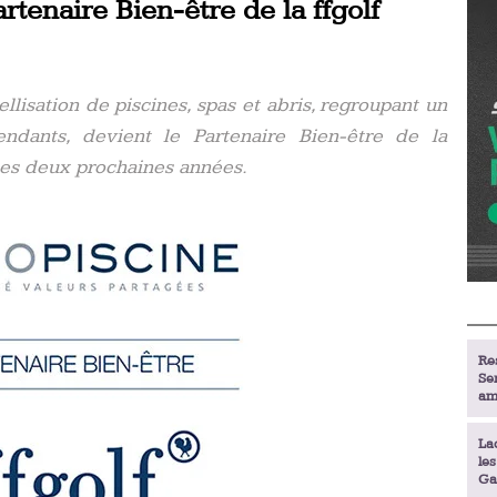
tenaire Bien-être de la ffgolf
llisation de piscines, spas et abris, regroupant un
endants, devient le Partenaire Bien-être de la
 les deux prochaines années.
Re
Se
am
La
le
Ga