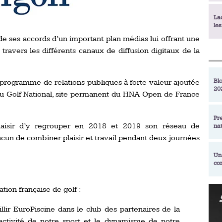
La
le
de ses accords d’un important plan médias lui offrant une
travers les différents canaux de diffusion digitaux de la
La
déc
Blo
programme de relations publiques à forte valeur ajoutée
20
En
au Golf National, site permanent du HNA Open de France
de
Pr
laisir d’y regrouper en 2018 et 2019 son réseau de
na
La
qu
acun de combiner plaisir et travail pendant deux journées
Un
co
Ac
un
Re
tion française de golf :
Se
Am
am
llir EuroPiscine dans le club des partenaires de la
ex
ttractivité de notre sport et le dynamisme de notre