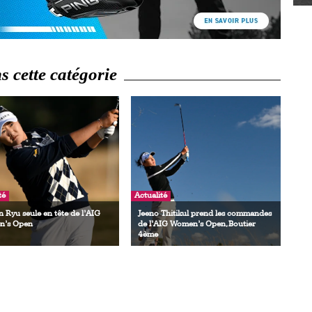
 cette catégorie
té
Actualité
 Ryu seule en tête de l’AIG
Jeeno Thitikul prend les commandes
’s Open
de l’AIG Women’s Open, Boutier
4ème