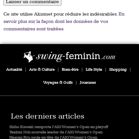
Ce site utilise Akismet pour réduire les indésirables.
En
savoir plus sur la façon dont les données de vos
commentaires sont traitées
.
Actualité
|
Arts & Culture
|
Bien-être
|
Life Style
|
Shopping
|
Voyages & Golfs
|
Joueuses
Les derniers articles
Shiho Kuwaki remporte l’AIG Women’s Open en playoff
Yealimi Noh nouvelle leader de l’AIG Women’s Open
Haeran Ryu seule en tête de l’AIG Women’s Open