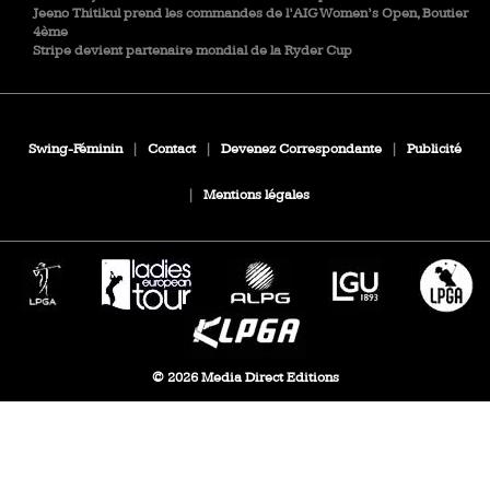
Jeeno Thitikul prend les commandes de l’AIG Women’s Open, Boutier
4ème
Stripe devient partenaire mondial de la Ryder Cup
Swing-Féminin
|
Contact
|
Devenez Correspondante
|
Publicité
|
Mentions légales
© 2026 Media Direct Editions