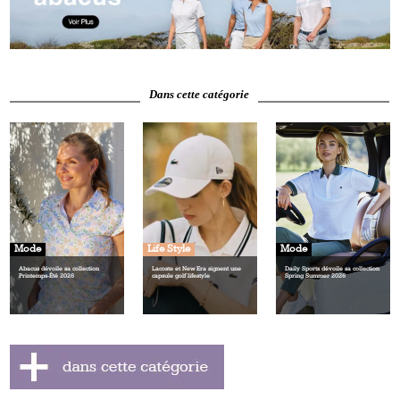
Dans cette catégorie
Mode
Life Style
Mode
Abacus dévoile sa collection
Lacoste et New Era signent une
Daily Sports dévoile sa collection
Printemps‑Été 2026
capsule golf lifestyle
Spring Summer 2026