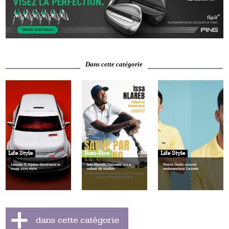
Dans cette catégorie
Life Style
Bien-Être
Life Style
Lacoste X Alpine électrisent la
Issa Nlareb, l’homme qui a
Pierre Gasly, nouvel
route avec style
refusé de tomber
ambassadeur Lacoste