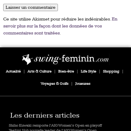
Ce site utilise Akismet pour réduire les indésirables.
En
savoir plus sur la façon dont les données de vos
commentaires sont traitées
.
Actualité
|
Arts & Culture
|
Bien-être
|
Life Style
|
Shopping
|
Voyages & Golfs
|
Joueuses
Les derniers articles
Shiho Kuwaki remporte l’AIG Women’s Open en playoff
Yealimi Noh nouvelle leader de l’AIG Women’s Open