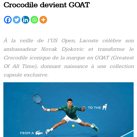
Crocodile devient GOAT
À la veille de l’US Open, Lacoste célèbre son
ambassadeur Novak Djokovic et transforme le
Crocodile iconique de la marque en GOAT (Greatest
Of All Time), donnant naissance à une collection
capsule exclusive.