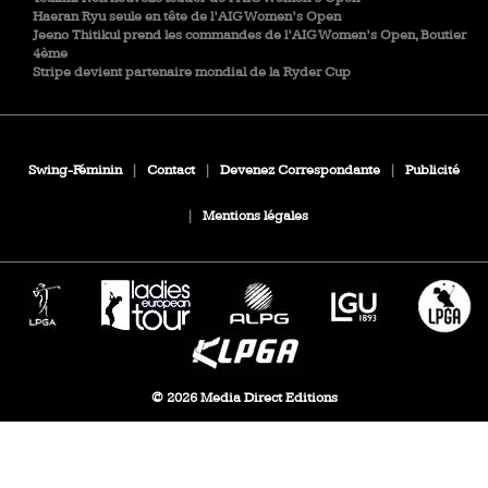
Haeran Ryu seule en tête de l’AIG Women’s Open
Jeeno Thitikul prend les commandes de l’AIG Women’s Open, Boutier
4ème
Stripe devient partenaire mondial de la Ryder Cup
Swing-Féminin
|
Contact
|
Devenez Correspondante
|
Publicité
|
Mentions légales
© 2026 Media Direct Editions