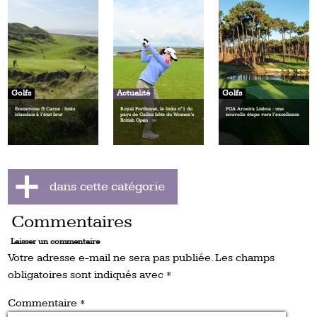
Golfs
Actualité
Golfs
Enniscrone & Carne : links
Royal Porthcawl, le links n°1 du
PGA Aroeira Lisboa : une
irlandais à l’état brut
pays de Galles hôte du Women’s
nouvelle étape vers l’excellence
British Open
Commentaires
Laisser un commentaire
Votre adresse e-mail ne sera pas publiée.
Les champs
obligatoires sont indiqués avec
*
Commentaire
*