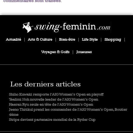
commentaires sont traitées
.
Actualité
|
Arts & Culture
|
Bien-être
|
Life Style
|
Shopping
|
Voyages & Golfs
|
Joueuses
Les derniers articles
Shiho Kuwaki remporte l’AIG Women’s Open en playoff
Yealimi Noh nouvelle leader de l’AIG Women’s Open
Haeran Ryu seule en tête de l’AIG Women’s Open
Jeeno Thitikul prend les commandes de l’AIG Women’s Open, Boutier
4ème
Stripe devient partenaire mondial de la Ryder Cup