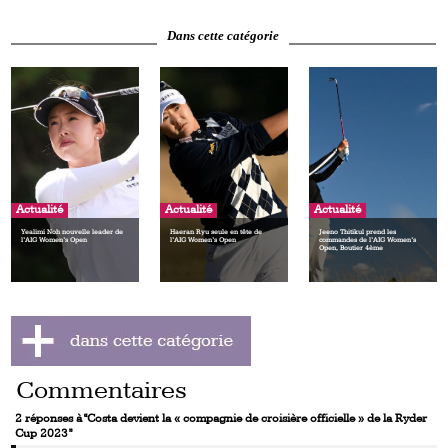
Dans cette catégorie
Actualité
Actualité
Actualité
Yealimi Noh nouvelle leader de
Haeran Ryu seule en tête de
Jeeno Thitikul prend les
l’AIG Women’s Open
l’AIG Women’s Open
commandes de l’AIG Women’s
Open, Boutier 4ème
Commentaires
2 réponses à “Costa devient la « compagnie de croisière officielle » de la Ryder
Cup 2023”