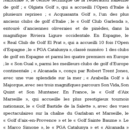
Nazionale », le centre technique de la Fédération italienne
de golf ; « Olgiata Golf », qui a accueilli l’Open d’Italie à
plusieurs reprises ; « Acquasanta Golf », l’un des plus
anciens clubs de golf d’Italie ; le « Golf Club Garlenda »,
entouré d’anciennes oliveraies et de pinèdes, dans la
magnifique Riviera Ligure occidentale. En Espagne, le
« Real Club de Golf El Prat », qui a accueilli 10 fois l’Open
d’Espagne ; le « PGA Catalunya », classé numéro 1 des clubs
de golf en Espagne et parmi les quatre premiers en Europe
; le « Son Gual », parmi les meilleurs clubs de golf d’Europe
continentale ; « Alcanada », conçu par Robert Trent Jones,
avec une vue splendide sur la mer ; « Arabella Golf » à
Majorque, avec ses trois magnifiques parcours Son Vida, Son
Quint et Son Muntaner. En France, le « Golf d’Aix
Marseille », qui accueille les plus prestigieux tournois
nationaux, le « Golf Bastide de la Salette », avec des vues
spectaculaires sur la chaîne du Garlaban et Marseille, le
« Golf d’aix-en-Provence » et le « Golf Sainte Baume ». Le
« Marco Simone », le « PGA Catalunya » et « Alcanada »