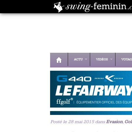
ACTU
VIDÉOS
VOYAG
Posté le 28 mai 2015 dans
Evasion
,
Gol