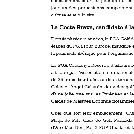
spécialement pour les joueurs ou les
joueurs des propositions complémentair
culture et aux loisirs.
La Costa Brava, candidate à 
Depuis plusieurs années, le PGA Golf d
étapes du PGA Tour Europe. Inauguré en
la péninsule ibérique pour l’organisati
Le PGA Catalunya Resort, a d’ailleurs 
attribué par l’Association internationa
de 36 trous distribués sur deux terrain
Coles et Ángel Gallardo, deux des golf
d’une jolie vue sur les Pyrénées et 
Caldes de Malavella, connue notamment
Quel que soit leur emplacement (Club
Platja de Pals, Club de Golf Peralada
d’Aro-Mas Nou, Par 3 P&P Gualta et Llo