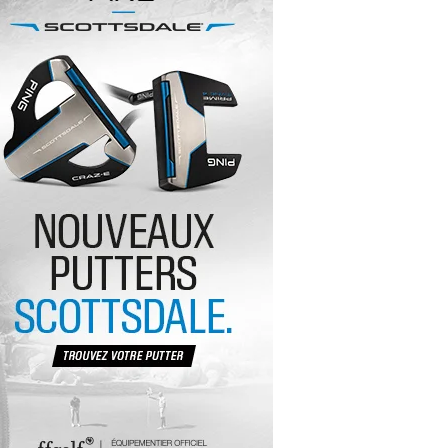
yal Air Maroc Golf & Padel Cup : le nouvel
ent sport et networking
ger Woods se retire du Genesis Invitational
GA Tour 2026 : une saison record pour le
lf féminin
ian Resort Golf Club : Saison 2 du
ogramme Performance
dies European Tour 2026 : une saison
torique sur cinq continents
bout en Bouts prolonge la Fashion Week à
land-Garros
coste Ladies Open 2025 : Céline Boutier
 retour à Deauville
hrodite Hills Team Cup 2025 : de retour a
ypre