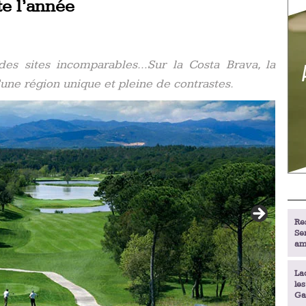
te l’année
 des sites incomparables…Sur la Costa Brava, la
’une région unique et pleine de contrastes.
Re
Se
am
La
le
Ga