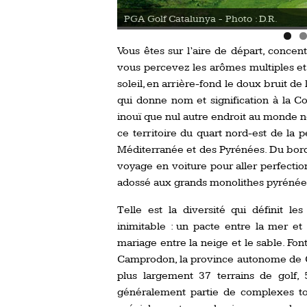
PGA Golf Catalunya - Photo : D.R.
Vous êtes sur l’aire de départ, concen
vous percevez les arômes multiples et
soleil, en arrière-fond le doux bruit d
qui donne nom et signification à la Co
inouï que nul autre endroit au monde ne
ce territoire du quart nord-est de la 
Méditerranée et des Pyrénées. Du bord 
voyage en voiture pour aller perfecti
adossé aux grands monolithes pyrénée
Telle est la diversité qui définit l
inimitable : un pacte entre la mer et
mariage entre la neige et le sable. Fon
Camprodon, la province autonome de Ca
plus largement 37 terrains de golf, 
généralement partie de complexes tou