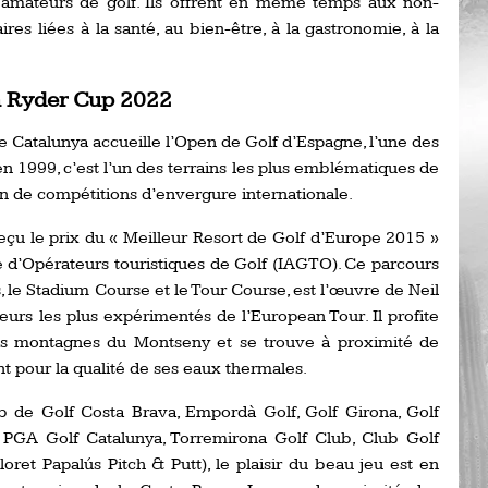
 amateurs de golf. Ils offrent en même temps aux non-
Ro
es liées à la santé, au bien-être, à la gastronomie, à la
ev
Ti
la Ryder Cup 2022
LP
go
Ev
Pr
e Catalunya accueille l’Open de Golf d’Espagne, l’une des
 1999, c’est l’un des terrains les plus emblématiques de
La
on de compétitions d’envergure internationale.
his
reçu le prix du « Meilleur Resort de Golf d’Europe 2015 »
De
le d’Opérateurs touristiques de Golf (IAGTO). Ce parcours
Ro
s, le Stadium Course et le Tour Course, est l’œuvre de Neil
eurs les plus expérimentés de l’European Tour. Il profite
les montagnes du Montseny et se trouve à proximité de
La
de
 pour la qualité de ses eaux thermales.
 de Golf Costa Brava, Empordà Golf, Golf Girona, Golf
Ap
, PGA Golf Catalunya, Torremirona Golf Club, Club Golf
Ch
ret Papalús Pitch & Putt), le plaisir du beau jeu est en