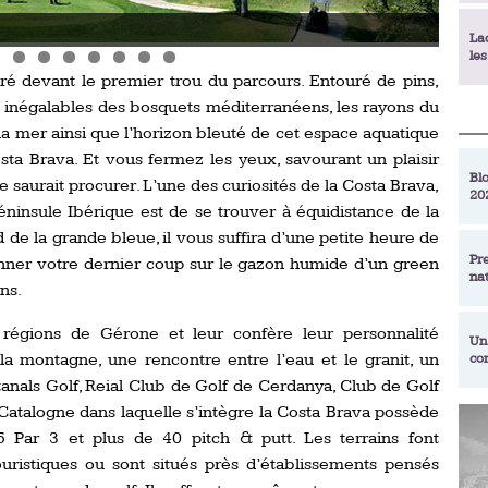
PGA G
La
le
tré devant le premier trou du parcours. Entouré de pins,
 inégalables des bosquets méditerranéens, les rayons du
La
e la mer ainsi que l’horizon bleuté de cet espace aquatique
déc
sta Brava. Et vous fermez les yeux, savourant un plaisir
Blo
 saurait procurer. L’une des curiosités de la Costa Brava,
20
En
péninsule Ibérique est de se trouver à équidistance de la
de
de la grande bleue, il vous suffira d’une petite heure de
Pr
onner votre dernier coup sur le gazon humide d’un green
na
La
ns.
qu
es régions de Gérone et leur confère leur personnalité
Un
 la montagne, une rencontre entre l’eau et le granit, un
co
Ac
un
tanals Golf, Reial Club de Golf de Cerdanya, Club de Golf
talogne dans laquelle s’intègre la Costa Brava possède
Re
Se
5 Par 3 et plus de 40 pitch & putt. Les terrains font
Am
am
ristiques ou sont situés près d’établissements pensés
ex