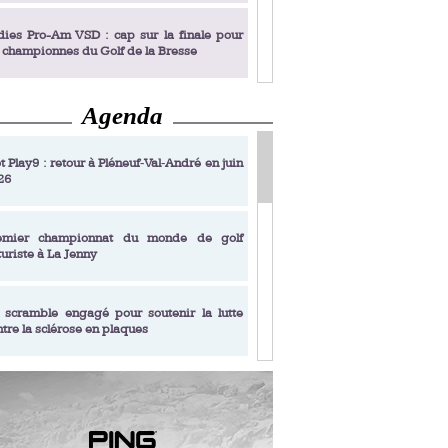
olf Catalunya - Photo : D.R.
dies Pro-Am VSD : cap sur la finale pour
s championnes du Golf de la Bresse
Agenda
dies Pro-Am VSD : Golf du Prieuré, elles
rochent leur billet pour la finale
t Play9 : retour à Pléneuf‑Val‑André en juin
26
fin un livre de golf pensé pour les femmes
 plus de 50 ans
emier championnat du monde de golf
turiste à La Jenny
dies Pro-Am VSD : les premières
alifiées
 scramble engagé pour soutenir la lutte
ntre la sclérose en plaques
adémie Golf Barrière Julien Xanthopoulos,
e signature pédagogique
sonance Golf Collection : Lacoste Golf
ries & Trophée Écologie, deux circuits
undi Evian Championship, de nouvelles
ateurs en 10 étapes
périences immersives