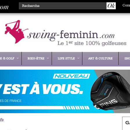
Con
E & GOLF
BIEN-ÊTRE
LIFE STYLE
ART & CULTURE
SH
fs
.