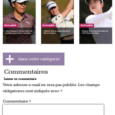
Actualité
Actualité
Actualité
Anna Huang et Charley Hull à la
Charley Hull se rapproche de la
Yealimi Noh nouvelle leader de
bataille pour le titre à Londres
tête à Londres
l’AIG Women’s Open
Commentaires
Laisser un commentaire
Votre adresse e-mail ne sera pas publiée.
Les champs
obligatoires sont indiqués avec
*
Commentaire
*