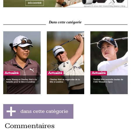
Dans cette catégorie
Actualité
Actualité
Actualité
Anna Huang et Charley Hull à la
Charley Hull se rapproche de la
Yealimi Noh nouvelle leader de
bataille pour le titre à Londres
tête à Londres
l’AIG Women’s Open
Commentaires