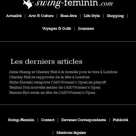
Actualité
|
Arts & Culture
|
Bien-être
|
Life Style
|
Shopping
|
Voyages & Golfs
|
Joueuses
Les derniers articles
Anna Huang et Charley Hull à la bataille pour le titre à Londres
Charley Hull se rapproche de la tête à Londres
Shiho Kuwaki remporte l’AIG Women’s Open en playoff
Yealimi Noh nouvelle leader de l’AIG Women’s Open
Haeran Ryu seule en tête de l’AIG Women’s Open
Swing-Féminin
|
Contact
|
Devenez Correspondante
|
Publicité
|
Mentions légales