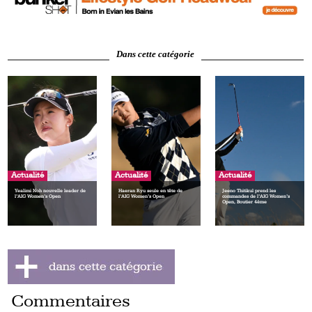
Dans cette catégorie
Actualité
Actualité
Actualité
Yealimi Noh nouvelle leader de
Haeran Ryu seule en tête de
Jeeno Thitikul prend les
l’AIG Women’s Open
l’AIG Women’s Open
commandes de l’AIG Women’s
Open, Boutier 4ème
Commentaires