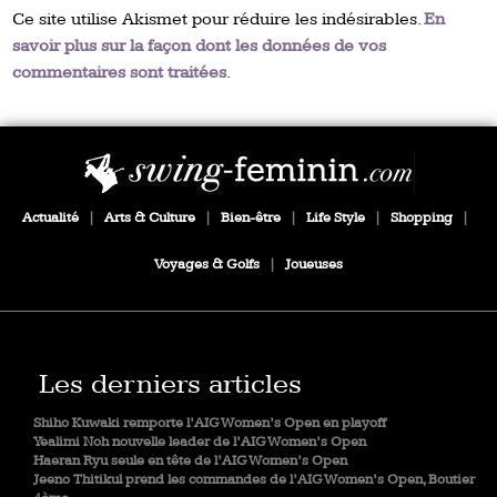
Ce site utilise Akismet pour réduire les indésirables.
En
savoir plus sur la façon dont les données de vos
commentaires sont traitées
.
Actualité
|
Arts & Culture
|
Bien-être
|
Life Style
|
Shopping
|
Voyages & Golfs
|
Joueuses
Les derniers articles
Shiho Kuwaki remporte l’AIG Women’s Open en playoff
Yealimi Noh nouvelle leader de l’AIG Women’s Open
Haeran Ryu seule en tête de l’AIG Women’s Open
Jeeno Thitikul prend les commandes de l’AIG Women’s Open, Boutier