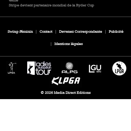
4ème
Stripe devient partenaire mondial de la Ryder Cup
Swing-Féminin
|
Contact
|
Devenez Correspondante
|
Publicité
|
Mentions légales
© 2026 Media Direct Editions