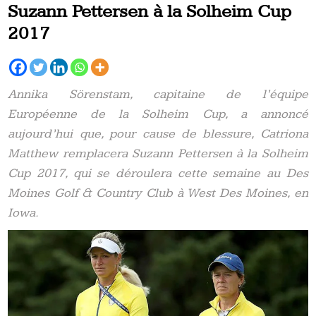
Suzann Pettersen à la Solheim Cup
2017
Annika Sörenstam, capitaine de l’équipe
Européenne de la Solheim Cup, a annoncé
aujourd’hui que, pour cause de blessure, Catriona
Matthew remplacera Suzann Pettersen à la Solheim
Cup 2017, qui se déroulera cette semaine au Des
Moines Golf & Country Club à West Des Moines, en
Iowa.