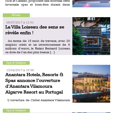
Nice et Cannes, proposent une nouvelle offre
hivernale spas et bien-être durant deux
semaines (du 20 au […]
Hôtels
05/07/2017 á 12:01
La Villa Loiseau des sens se
révèle enfin !
Au terme de 15 mois de travaux, avec 20
emplois créés et un investissement de 6
millions d’euros, le Relais Bernard Loiseau
se dote de l’un des plus beaux […]
Spa et thalasso
12/04/2017 á 10:00
Anantara Hotels, Resorts &
Spas annonce l’ouverture
d’Anantara Vilamoura
Algarve Resort au Portugal
L’ouverture de l’hôtel Anantara Vilamoura
Algarve Resort sur la côte sud du Portugal
marque l’arrivée en Europe du groupe
Spa et thalasso
hôtelier thaïlandais, Anantara Hotels,