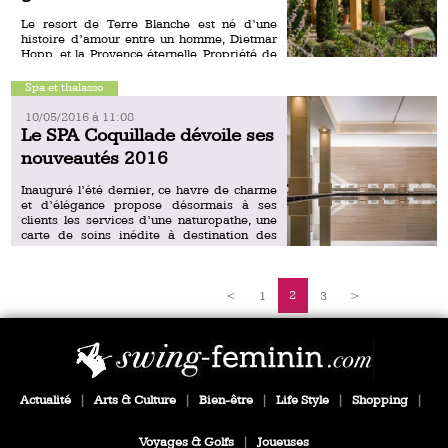
Le resort de Terre Blanche est né d’une
histoire d’amour entre un homme, Dietmar
Hopp, et la Provence éternelle. Propriété de
l’aristocrate Charles Bouge à la fin du 18e
siècle, […]
Spa et thalasso
10/05/2016 á 11:08
Le SPA Coquillade dévoile ses
nouveautés 2016
Inauguré l’été dernier, ce havre de charme
et d’élégance propose désormais à ses
clients les services d’une naturopathe, une
carte de soins inédite à destination des
enfants et un nouveau […]
2
<
1
3
>
Actualité
|
Arts & Culture
|
Bien-être
|
Life Style
|
Shopping
|
Voyages & Golfs
|
Joueuses