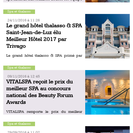
[…]
Spa et thalasso
24/11/2016 á 11:26
Le grand hôtel thalasso & SPA
Saint-Jean-de-Luz élu
Meilleur Hôtel 2017 par
Trivago
Le grand hôtel thalasso & SPA primé par
Trivago, comparateur online de sites
internet de réservation hôtelière, s’est vu
Spa et thalasso
attribuer la 1ère place du classement des
meilleurs hôtels 5 étoiles […]
09/11/2016 á 12:45
VITALSPA reçoit le prix du
meilleur SPA au concours
national des Beauty Forum
Awards
VITALSPA remporte le prix du meilleur
établissement de beauté dans la catégorie
SPA lors des Beauty Forum Awards, premier
Spa et thalasso
concours national valorisant le savoir-faire
des établissements de beauté et de […]
29/09/2016 á 11:02