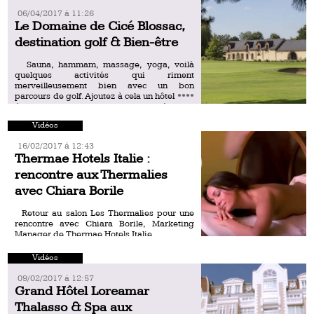
Resorts & Spas. Il bénéficie d’une […]
06/04/2017 á 11:26
Le Domaine de Cicé Blossac,
destination golf & Bien-être
Sauna, hammam, massage, yoga, voilà
quelques activités qui riment
merveilleusement bien avec un bon
parcours de golf. Ajoutez à cela un hôtel ****
éco-conçu, une cuisine saine et raffinée […]
Vidéos
16/02/2017 á 12:43
Thermae Hotels Italie :
rencontre aux Thermalies
avec Chiara Borile
Retour au salon Les Thermalies pour une
rencontre avec Chiara Borile, Marketing
Manager de Thermae Hotels Italie.
Vidéos
09/02/2017 á 12:57
Grand Hôtel Loreamar
Thalasso & Spa aux