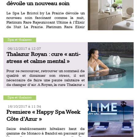
dévoile un nouveau soin
Le Spa Le Bristol by La Prairie dévoile un
nouveau soin fascinant comme la nuit,
Platinum Rare Rajeunissant Ultime à l’Élixir
de Nuit La Prairie. Platinum Rare Elixir
Cellulaire de […]
Spa et thalasso
06/12/2017 á 12:07
Thalazur Royan : cure « anti-
stress et calme mental »
Pour se ressourcer, retrouver un sommeil de
qualité et diminuer son stress, il est
nécessaire de faire une pause salutaire et
de changer d’air. A Royan, la cure Thalazur «
[…]
Spa et thalasso
16/10/2017 á 11:34
Premiere « Happy Spa Week
Côte d’Azur »
Seize établissements hôteliers haut de
gamme de Monaco à Bandol en passant par