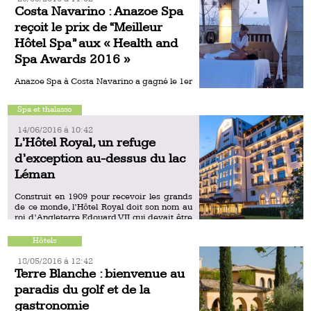
Costa Navarino : Anazoe Spa
reçoit le prix de “Meilleur
Hôtel Spa” aux « Health and
Spa Awards 2016 »
Anazoe Spa à Costa Navarino a gagné le 1er
prix dans la catégorie “Meilleur Hôtel Spa”
au cours d’une cérémonie qui s’est déroulée
Spa et thalasso
à Vienne le 15 septembre. Ce prix […]
14/06/2016 á 10:42
L’Hôtel Royal, un refuge
d’exception au-dessus du lac
Léman
Construit en 1909 pour recevoir les grands
de ce monde, l’Hôtel Royal doit son nom au
roi d’Angleterre Edouard VII qui devait être
l’un des premiers hôtes de l’établissement.
Disparu […]
Hôtels
18/05/2016 á 12:42
Terre Blanche : bienvenue au
paradis du golf et de la
gastronomie