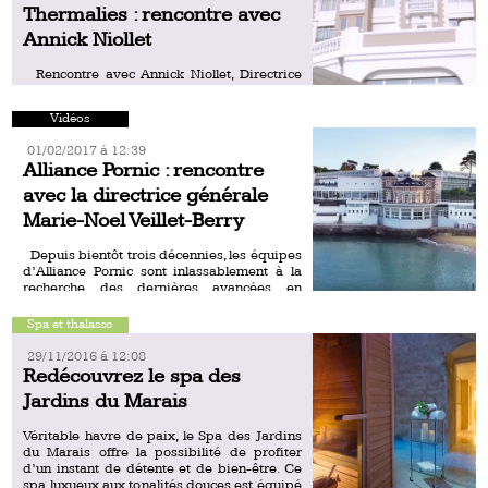
Thermalies : rencontre avec
Annick Niollet
Rencontre avec Annick Niollet, Directrice
commerciale & communication du groupe
SFH (Style Feeling Hotel).
Vidéos
01/02/2017 á 12:39
Alliance Pornic : rencontre
avec la directrice générale
Marie-Noel Veillet-Berry
Depuis bientôt trois décennies, les équipes
d’Alliance Pornic sont inlassablement à la
recherche des dernières avancées en
matière de prévention santé et de bien être,
avec la mer et […]
Spa et thalasso
29/11/2016 á 12:08
Redécouvrez le spa des
Jardins du Marais
Véritable havre de paix, le Spa des Jardins
du Marais offre la possibilité de profiter
d’un instant de détente et de bien-être. Ce
spa luxueux aux tonalités douces est équipé