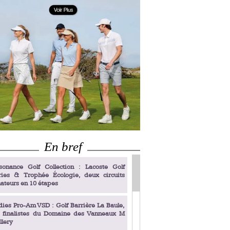
En bref
sonance Golf Collection : Lacoste Golf
ries & Trophée Écologie, deux circuits
ateurs en 10 étapes
dies Pro-Am VSD : Golf Barrière La Baule,
s finalistes du Domaine des Vanneaux M
llery