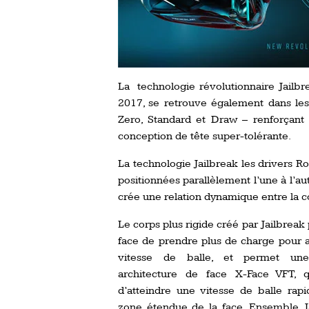
La technologie révolutionnaire Jailbr
2017, se retrouve également dans le
Zero, Standard et Draw – renforçant 
conception de tête super-tolérante.
La technologie Jailbreak les drivers 
positionnées parallèlement l’une à l’aut
crée une relation dynamique entre la co
Le corps plus rigide créé par Jailbreak
face de prendre plus de charge pour a
vitesse de balle, et permet une
architecture de face X-Face VFT, 
d’atteindre une vitesse de balle rap
zone étendue de la face.
Ensemble, J