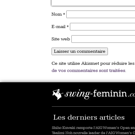
Nom
*
E-mail
*
Site web
Ce site utilise Akismet pour réduire les
de vos commentaires sont traitées
.
Les derniers articles
Shiho Kuwaki remporte l’AIG Women’s Open en 
Yealimi Noh nouvelle leader de l’AIG Women’s 