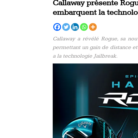
Callaway présente Rogue
embarquent la technolo
Callaway a révélé Rogue, sa nouv
permettant un gain de distance et
a la technologie Jailbreak.