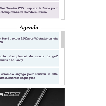
dies Pro-Am VSD : cap sur la finale pour
s championnes du Golf de la Bresse
Agenda
dies Pro-Am VSD : Golf du Prieuré, elles
rochent leur billet pour la finale
t Play9 : retour à Pléneuf‑Val‑André en juin
26
fin un livre de golf pensé pour les femmes
 plus de 50 ans
emier championnat du monde de golf
turiste à La Jenny
dies Pro-Am VSD : les premières
alifiées
 scramble engagé pour soutenir la lutte
ntre la sclérose en plaques
adémie Golf Barrière Julien Xanthopoulos,
e signature pédagogique
sonance Golf Collection : Lacoste Golf
ries & Trophée Écologie, deux circuits
undi Evian Championship, de nouvelles
ateurs en 10 étapes
périences immersives