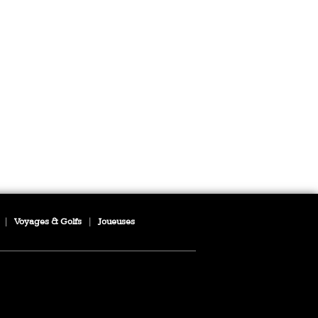
|
Voyages & Golfs
|
Joueuses