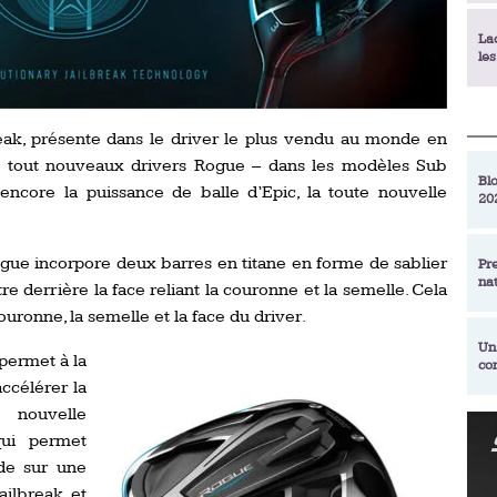
La
le
La
eak, présente dans le driver le plus vendu au monde en
déc
s tout nouveaux drivers Rogue – dans les modèles Sub
Blo
encore la puissance de balle d’Epic, la toute nouvelle
20
En
de
Rogue
incorpore deux barres en titane en forme de sablier
Pr
na
re derrière la face reliant la couronne et la semelle.
Cela
La
qu
uronne, la semelle et la face du driver.
Un
 permet à la
co
Ac
ccélérer la
un
 nouvelle
Re
qui permet
Se
Am
am
ide sur une
ex
ailbreak et