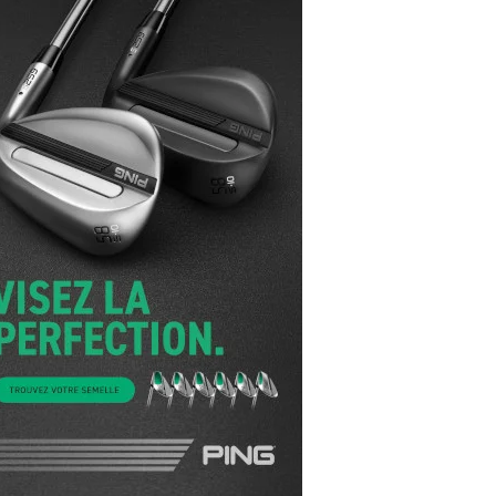
yal Air Maroc Golf & Padel Cup : le nouvel
ent sport et networking
ger Woods se retire du Genesis Invitational
GA Tour 2026 : une saison record pour le
lf féminin
ian Resort Golf Club : Saison 2 du
ogramme Performance
dies European Tour 2026 : une saison
torique sur cinq continents
bout en Bouts prolonge la Fashion Week à
land-Garros
coste Ladies Open 2025 : Céline Boutier
 retour à Deauville
hrodite Hills Team Cup 2025 : de retour a
ypre