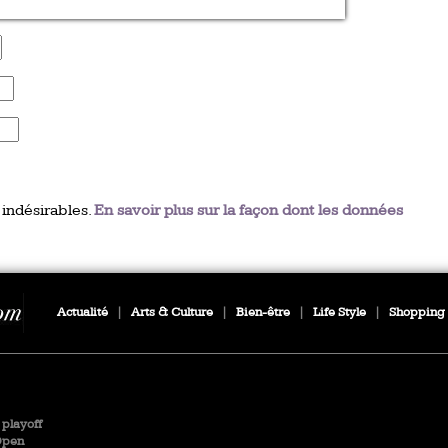
 indésirables.
En savoir plus sur la façon dont les données
Actualité
|
Arts & Culture
|
Bien-être
|
Life Style
|
Shopping
playoff
Open