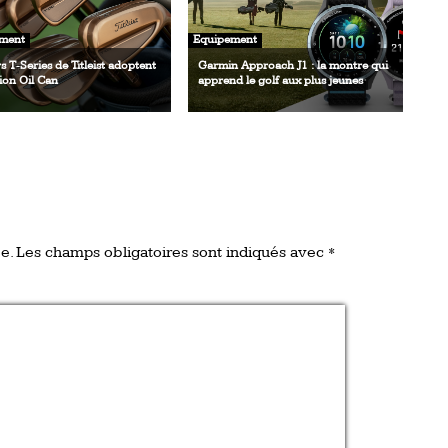
ment
Equipement
rs T‑Series de Titleist adoptent
Garmin Approach J1 : la montre qui
tion Oil Can
apprend le golf aux plus jeunes
e.
Les champs obligatoires sont indiqués avec
*