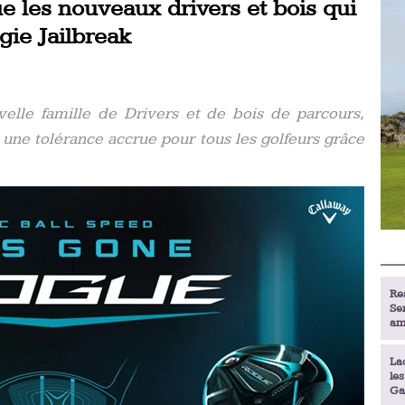
 les nouveaux drivers et bois qui
gie Jailbreak
elle famille de Drivers et de bois de parcours,
 une tolérance accrue pour tous les golfeurs grâce
Re
Se
am
La
le
Ga