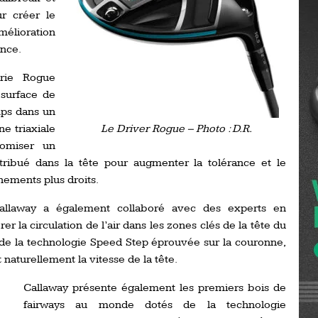
Ro
r créer le
ev
mélioration
Ti
ance.
LP
go
érie Rogue
Ev
Pr
 surface de
mps dans un
La
e triaxiale
Le Driver Rogue – Photo : D.R.
his
nomiser un
stribué dans la tête pour augmenter la tolérance et le
De
nements plus droits.
Ro
allaway a également collaboré avec des experts en
La
la circulation de l’air dans les zones clés de la tête du
de
 de la technologie Speed Step éprouvée sur la couronne,
 naturellement la vitesse de la tête.
Ap
Callaway présente également les premiers bois de
Ch
fairways au monde dotés de la technologie