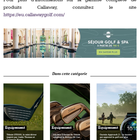
produits Callaway, consultez le site
https://eu.callawaygolf.com/
Dans cette catégorie
Equipement
Equipement
Equipement
Titleist GTS300, le mini‑driver
Les fers T‑Series de Titleist
Garmin Approach J1 : la montre
inspiré par Justin Thomas et
adoptent la finition Oil Can
qui apprend le golf aux plus
Cameron Young
jeunes