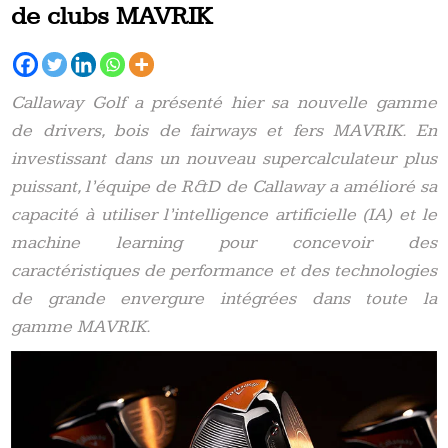
de clubs MAVRIK
Callaway Golf a présenté hier sa nouvelle gamme
de drivers, bois de fairways et fers MAVRIK. En
investissant dans un nouveau supercalculateur plus
puissant, l’équipe de R&D de Callaway a amélioré sa
capacité à utiliser l’intelligence artificielle (IA) et le
machine learning pour concevoir des
caractéristiques de performance et des technologies
de grande envergure intégrées dans toute la
gamme MAVRIK.