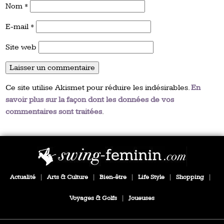
Nom
*
E-mail
*
Site web
Ce site utilise Akismet pour réduire les indésirables.
En
savoir plus sur la façon dont les données de vos
commentaires sont traitées
.
Actualité
|
Arts & Culture
|
Bien-être
|
Life Style
|
Shopping
|
Voyages & Golfs
|
Joueuses