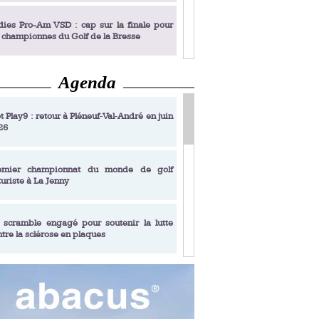
dies Pro-Am VSD : cap sur la finale pour
s championnes du Golf de la Bresse
Agenda
dies Pro-Am VSD : Golf du Prieuré, elles
rochent leur billet pour la finale
t Play9 : retour à Pléneuf‑Val‑André en juin
26
fin un livre de golf pensé pour les femmes
 plus de 50 ans
emier championnat du monde de golf
turiste à La Jenny
dies Pro-Am VSD : les premières
alifiées
 scramble engagé pour soutenir la lutte
ntre la sclérose en plaques
adémie Golf Barrière Julien Xanthopoulos,
e signature pédagogique
sonance Golf Collection : Lacoste Golf
ries & Trophée Écologie, deux circuits
undi Evian Championship, de nouvelles
ateurs en 10 étapes
périences immersives