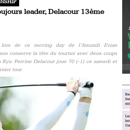
ONSHIP
ujours leader, Delacour 13ème
 lors de ce moving day de l’Amundi Evian
on conserve la tête du tournoi avec deux coups
 Ryu. Perrine Delacour joue 70 (-1) ce samedi et
nier tour.
Re
Se
am
La
le
Ga