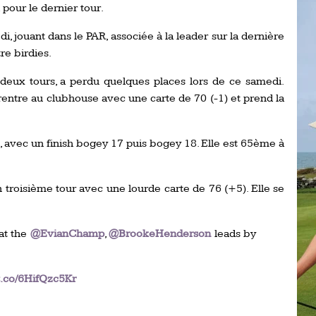
pour le dernier tour.
Ro
ev
Ti
i, jouant dans le PAR, associée à la leader sur la dernière
re birdies.
LP
go
Ev
deux tours, a perdu quelques places lors de ce samedi.
Pr
rentre au clubhouse avec une carte de 70 (-1) et prend la
La
his
 avec un finish bogey 17 puis bogey 18. Elle est 65ème à
De
Ro
 troisième tour avec une lourde carte de 76 (+5). Elle se
La
at the
@EvianChamp
,
@BrookeHenderson
leads by
de
Ap
/t.co/6HifQzc5Kr
Ch