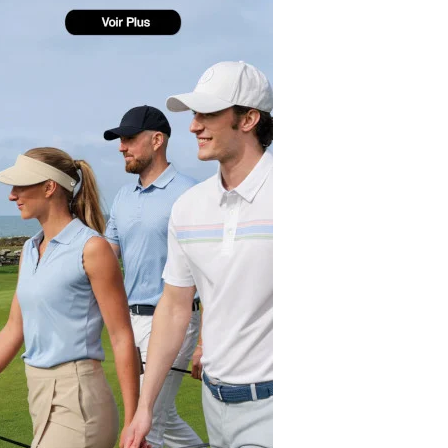
yal Air Maroc Golf & Padel Cup : le nouvel
ent sport et networking
ger Woods se retire du Genesis Invitational
GA Tour 2026 : une saison record pour le
lf féminin
ian Resort Golf Club : Saison 2 du
ogramme Performance
dies European Tour 2026 : une saison
torique sur cinq continents
bout en Bouts prolonge la Fashion Week à
land-Garros
coste Ladies Open 2025 : Céline Boutier
 retour à Deauville
hrodite Hills Team Cup 2025 : de retour a
ypre