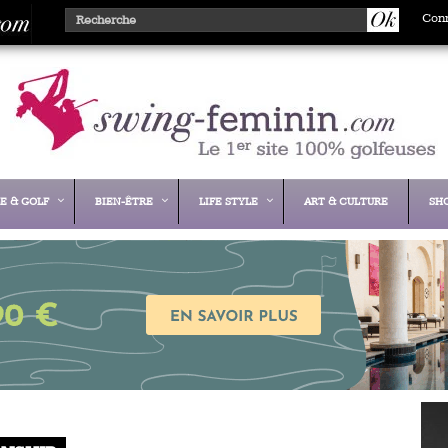
Con
E & GOLF
BIEN-ÊTRE
LIFE STYLE
ART & CULTURE
SH