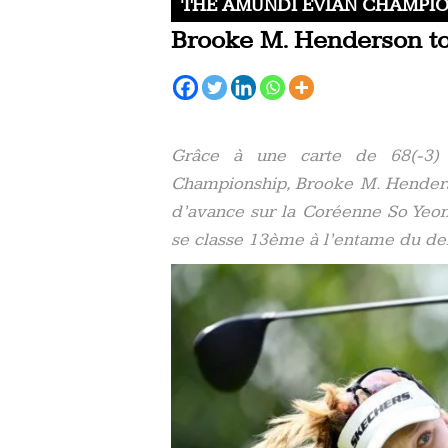
THE AMUNDI EVIAN CHAMPI
Brooke M. Henderson to
Grâce à une carte de 68(-3)
Championship, Brooke M. Henders
d’avance sur la Coréenne So Yeon
se classe 13ème à l’entame du der