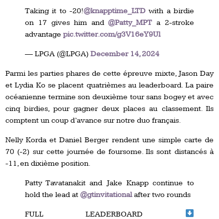
Taking it to -20!
@knapptime_LTD
with a birdie
on 17 gives him and
@Patty_MPT
a 2-stroke
advantage
pic.twitter.com/g3V16eY9Ul
— LPGA (@LPGA)
December 14, 2024
Parmi les parties phares de cette épreuve mixte, Jason Day
et Lydia Ko se placent quatrièmes au leaderboard. La paire
océanienne termine son deuxième tour sans bogey et avec
cinq birdies, pour gagner deux places au classement. Ils
comptent un coup d’avance sur notre duo français.
Nelly Korda et Daniel Berger rendent une simple carte de
70 (-2) sur cette journée de foursome. Ils sont distancés à
-11, en dixième position.
Patty Tavatanakit and Jake Knapp continue to
hold the lead at
@gtinvitational
after two rounds
FULL LEADERBOARD