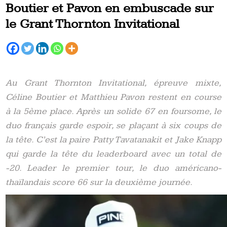
Boutier et Pavon en embuscade sur
le Grant Thornton Invitational
Au Grant Thornton Invitational, épreuve mixte,
Céline Boutier et Matthieu Pavon restent en course
à la 5ème place. Après un solide 67 en foursome, le
duo français garde espoir, se plaçant à six coups de
la tête. C’est la paire Patty Tavatanakit et Jake Knapp
qui garde la tête du leaderboard avec un total de
-20. Leader le premier tour, le duo américano-
thaïlandais score 66 sur la deuxième journée.