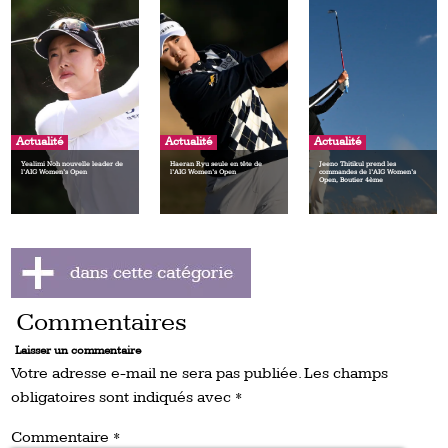
Actualité
Actualité
Actualité
Yealimi Noh nouvelle leader de
Haeran Ryu seule en tête de
Jeeno Thitikul prend les
l’AIG Women’s Open
l’AIG Women’s Open
commandes de l’AIG Women’s
Open, Boutier 4ème
Commentaires
Laisser un commentaire
Votre adresse e-mail ne sera pas publiée.
Les champs
obligatoires sont indiqués avec
*
Commentaire
*