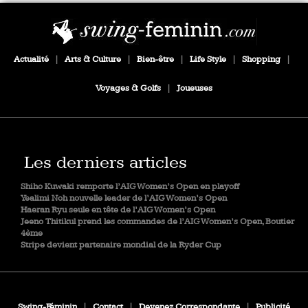
Actualité
|
Arts & Culture
|
Bien-être
|
Life Style
|
Shopping
|
Voyages & Golfs
|
Joueuses
Les derniers articles
Shiho Kuwaki remporte l’AIG Women’s Open en playoff
Yealimi Noh nouvelle leader de l’AIG Women’s Open
Haeran Ryu seule en tête de l’AIG Women’s Open
Jeeno Thitikul prend les commandes de l’AIG Women’s Open, Boutier
4ème
Stripe devient partenaire mondial de la Ryder Cup
Swing-Féminin
|
Contact
|
Devenez Correspondante
|
Publicité