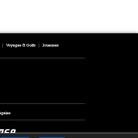
|
Voyages & Golfs
|
Joueuses
égales