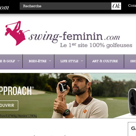
Con
E & GOLF
BIEN-ÊTRE
LIFE STYLE
ART & CULTURE
SH