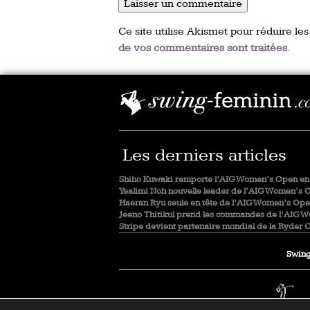
Ce site utilise Akismet pour réduire les
de vos commentaires sont traitées
.
Les derniers articles
Shiho Kuwaki remporte l’AIG Women’s Open en 
Yealimi Noh nouvelle leader de l’AIG Women’s 
Haeran Ryu seule en tête de l’AIG Women’s Op
Jeeno Thitikul prend les commandes de l’AIG 
Stripe devient partenaire mondial de la Ryder 
Swing