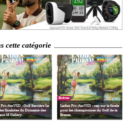
 cette catégorie
Brèves
 Pro-Am VSD : Golf Barrière La
Ladies Pro-Am VSD : cap sur la finale
 les finalistes du Domaine des
pour les championnes du Golf de la
aux M Gallery
Bresse