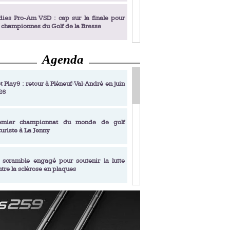
dies Pro-Am VSD : cap sur la finale pour
s championnes du Golf de la Bresse
Agenda
dies Pro-Am VSD : Golf du Prieuré, elles
rochent leur billet pour la finale
t Play9 : retour à Pléneuf‑Val‑André en juin
26
fin un livre de golf pensé pour les femmes
 plus de 50 ans
emier championnat du monde de golf
turiste à La Jenny
dies Pro-Am VSD : les premières
alifiées
 scramble engagé pour soutenir la lutte
ntre la sclérose en plaques
adémie Golf Barrière Julien Xanthopoulos,
e signature pédagogique
sonance Golf Collection : Lacoste Golf
ries & Trophée Écologie, deux circuits
undi Evian Championship, de nouvelles
ateurs en 10 étapes
périences immersives