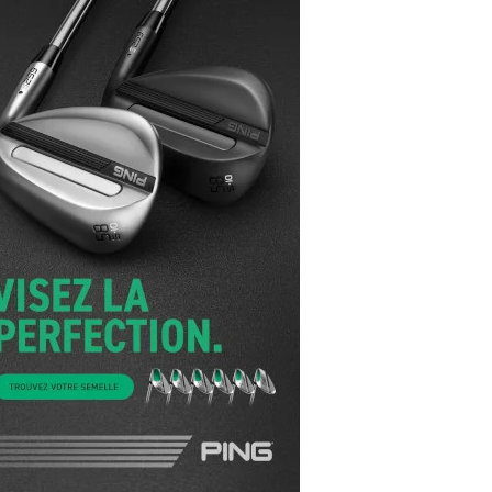
yal Air Maroc Golf & Padel Cup : le nouvel
ent sport et networking
ger Woods se retire du Genesis Invitational
GA Tour 2026 : une saison record pour le
lf féminin
ian Resort Golf Club : Saison 2 du
ogramme Performance
dies European Tour 2026 : une saison
torique sur cinq continents
bout en Bouts prolonge la Fashion Week à
land-Garros
coste Ladies Open 2025 : Céline Boutier
 retour à Deauville
hrodite Hills Team Cup 2025 : de retour a
ypre