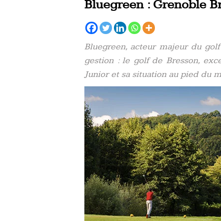
Bluegreen : Grenoble Br
Bluegreen, acteur majeur du golf
gestion : le golf de Bresson, ex
Junior et sa situation au pied du m