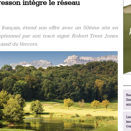
esson intègre le réseau
 français, étend son offre avec un 50ème site en
ceptionnel par son tracé signé Robert Trent Jones
assif du Vercors.
Re
Se
am
La
le
Ga