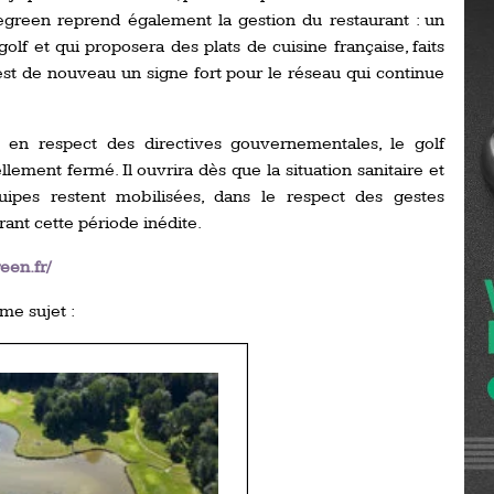
Ro
egreen reprend également la gestion du restaurant : un
ev
olf et qui proposera des plats de cuisine française, faits
Ti
’est de nouveau un signe fort pour le réseau qui continue
LP
go
Ev
Pr
en respect des directives gouvernementales, le golf
ement fermé. Il ouvrira dès que la situation sanitaire et
La
quipes restent mobilisées, dans le respect des gestes
his
rant cette période inédite.
De
een.fr/
Ro
me sujet :
La
de
Ap
Ch