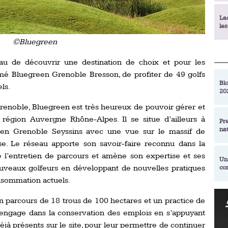
La
le
©Bluegreen
La
eau de découvrir une destination de choix et pour les
déc
é Bluegreen Grenoble Bresson, de profiter de 49 golfs
Blo
ls.
20
En
de
Grenoble, Bluegreen est très heureux de pouvoir gérer et
région Auvergne Rhône-Alpes. Il se situe d’ailleurs à
Pr
na
een Grenoble Seyssins avec une vue sur le massif de
La
qu
se. Le réseau apporte son savoir-faire reconnu dans la
 l’entretien de parcours et amène son expertise et ses
Un
uveaux golfeurs en développant de nouvelles pratiques
co
Ac
un
nsommation actuels.
Re
parcours de 18 trous de 100 hectares et un practice de
Se
Am
am
’engage dans la conservation des emplois en s’appuyant
ex
éjà présents sur le site, pour leur permettre de continuer