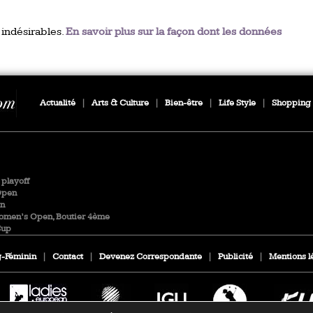
 indésirables.
En savoir plus sur la façon dont les données
Actualité
|
Arts & Culture
|
Bien-être
|
Life Style
|
Shopping
playoff
Open
en
Women’s Open, Boutier 4ème
Cup
-Féminin
|
Contact
|
Devenez Correspondante
|
Publicité
|
Mentions l