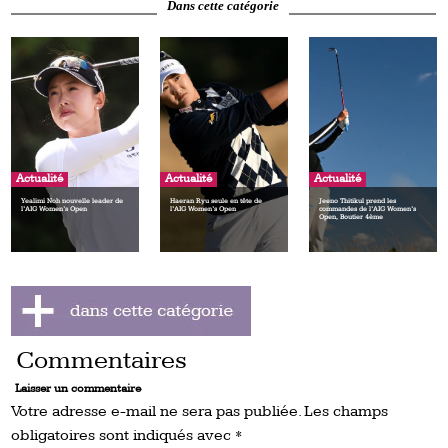
Dans cette catégorie
Actualité
Actualité
Actualité
Yealimi Noh nouvelle leader de
Haeran Ryu seule en tête de
Jeeno Thitikul prend les
l’AIG Women’s Open
l’AIG Women’s Open
commandes de l’AIG Women’s
Open, Boutier 4ème
Commentaires
Laisser un commentaire
Votre adresse e-mail ne sera pas publiée.
Les champs
obligatoires sont indiqués avec
*