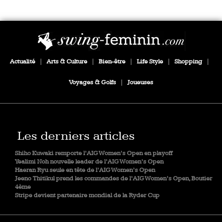
Actualité
|
Arts & Culture
|
Bien-être
|
Life Style
|
Shopping
|
Voyages & Golfs
|
Joueuses
Les derniers articles
Shiho Kuwaki remporte l’AIG Women’s Open en playoff
Yealimi Noh nouvelle leader de l’AIG Women’s Open
Haeran Ryu seule en tête de l’AIG Women’s Open
Jeeno Thitikul prend les commandes de l’AIG Women’s Open, Boutier
4ème
Stripe devient partenaire mondial de la Ryder Cup