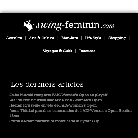
Actualité
|
Arts & Culture
|
Bien-être
|
Life Style
|
Shopping
|
Voyages & Golfs
|
Joueuses
Les derniers articles
Shiho Kuwaki remporte l’AIG Women’s Open en playoff
Yealimi Noh nouvelle leader de l’AIG Women’s Open
Haeran Ryu seule en tête de l’AIG Women’s Open
Jeeno Thitikul prend les commandes de l’AIG Women’s Open, Boutier
4ème
Stripe devient partenaire mondial de la Ryder Cup