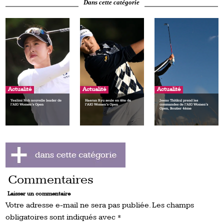
Dans cette catégorie
Actualité
Actualité
Actualité
Yealimi Noh nouvelle leader de
Haeran Ryu seule en tête de
Jeeno Thitikul prend les
l’AIG Women’s Open
l’AIG Women’s Open
commandes de l’AIG Women’s
Open, Boutier 4ème
Commentaires
Laisser un commentaire
Votre adresse e-mail ne sera pas publiée.
Les champs
obligatoires sont indiqués avec
*