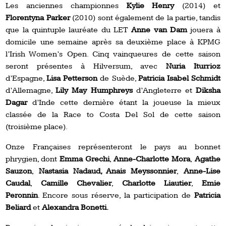
Les anciennes championnes
Kylie Henry
(2014) et
Florentyna Parker
(2010) sont également de la partie, tandis
que la quintuple lauréate du LET
Anne van Dam
jouera à
domicile une semaine après sa deuxième place à KPMG
l’Irish Women’s Open. Cinq vainqueures de cette saison
seront présentes à Hilversum, avec
Nuria Iturrioz
d’Espagne,
Lisa Petterson
de Suède,
Patricia Isabel Schmidt
d’Allemagne,
Lily May Humphreys
d’Angleterre et
Diksha
Dagar
d’Inde cette dernière étant la joueuse la mieux
classée de la Race to Costa Del Sol de cette saison
(troisième place).
Onze Françaises représenteront le pays au bonnet
phrygien, dont
Emma Grechi
,
Anne-
Charlotte Mora
,
Agathe
Sauzon
,
Nastasia Nadaud, Anais Meyssonnier
,
Anne-Lise
Caudal
,
Camille Chevalier
,
Charlotte Liautier
,
Emie
Peronnin
. Encore sous réserve, la participation de
Patricia
Beliard
et
Alexandra Bonetti.