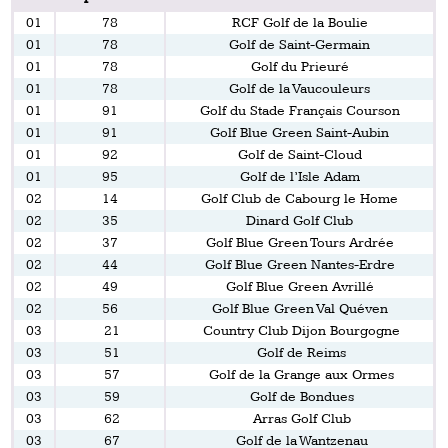
01
78
RCF Golf de la Boulie
01
78
Golf de Saint-Germain
01
78
Golf du Prieuré
01
78
Golf de la Vaucouleurs
01
91
Golf du Stade Français Courson
01
91
Golf Blue Green Saint-Aubin
01
92
Golf de Saint-Cloud
01
95
Golf de l’Isle Adam
02
14
Golf Club de Cabourg le Home
02
35
Dinard Golf Club
02
37
Golf Blue Green Tours Ardrée
02
44
Golf Blue Green Nantes-Erdre
02
49
Golf Blue Green Avrillé
02
56
Golf Blue Green Val Quéven
03
21
Country Club Dijon Bourgogne
03
51
Golf de Reims
03
57
Golf de la Grange aux Ormes
03
59
Golf de Bondues
03
62
Arras Golf Club
03
67
Golf de la Wantzenau