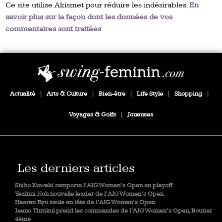
Ce site utilise Akismet pour réduire les indésirables.
En
savoir plus sur la façon dont les données de vos
commentaires sont traitées
.
Actualité
|
Arts & Culture
|
Bien-être
|
Life Style
|
Shopping
|
Voyages & Golfs
|
Joueuses
Les derniers articles
Shiho Kuwaki remporte l’AIG Women’s Open en playoff
Yealimi Noh nouvelle leader de l’AIG Women’s Open
Haeran Ryu seule en tête de l’AIG Women’s Open
Jeeno Thitikul prend les commandes de l’AIG Women’s Open, Boutier
4ème