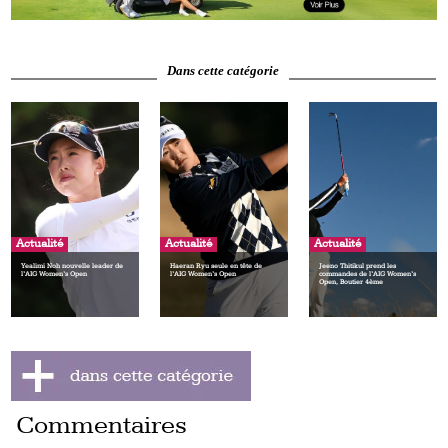
Dans cette catégorie
Actualité
Actualité
Actualité
Yealimi Noh nouvelle leader de
Haeran Ryu seule en tête de
Jeeno Thitikul prend les
l’AIG Women’s Open
l’AIG Women’s Open
commandes de l’AIG Women’s
Open, Boutier 4ème
Commentaires