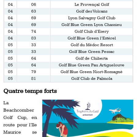
04
06
Le Provençal Golf
04
63
Golf des Volcans
04
69
Lyon Salvagny Golf Club
04
69
Golf Blue Green Lyon Chassieu
04
74
Golf Club d’Esery
04
83
Golf Blue Green l’Estérel
05
33
Golf du Médoc Resort
05
33
Golf Blue Green Pessac
05
64
Golf de Chiberta
05
64
Golf Blue Green Pau Artiguelouve
05
79
Golf Blue Green Niort-Romagné
05
81
Golf Club de Palmola
Quatre temps forts
La
Beachcomber
Golf Cup, en
route pour l’Ile
Maurice se