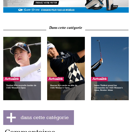
Dans cette catégorie
Actualité
Actualité
Actualité
Yealimi Noh nouvelle leader de
Haeran Ryu seule en tête de
Jeeno Thitikul prend les
l’AIG Women’s Open
l’AIG Women’s Open
commandes de l’AIG Women’s
Open, Boutier 4ème