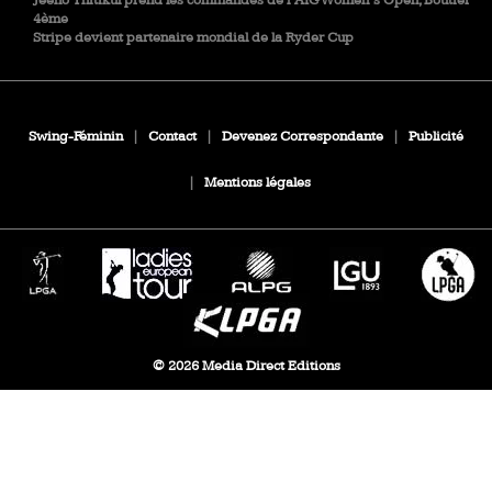
Jeeno Thitikul prend les commandes de l’AIG Women’s Open, Boutier
4ème
Stripe devient partenaire mondial de la Ryder Cup
Swing-Féminin
|
Contact
|
Devenez Correspondante
|
Publicité
|
Mentions légales
© 2026 Media Direct Editions