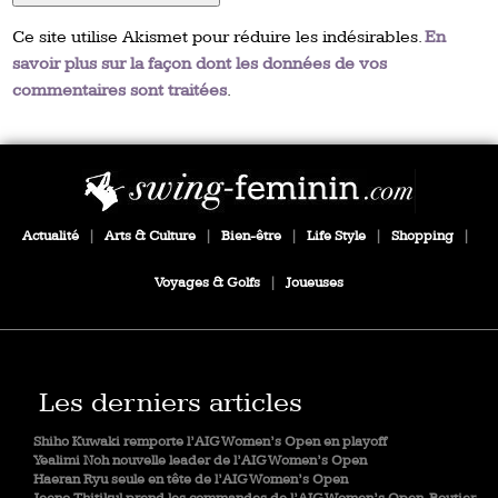
Ce site utilise Akismet pour réduire les indésirables.
En
savoir plus sur la façon dont les données de vos
commentaires sont traitées
.
Actualité
|
Arts & Culture
|
Bien-être
|
Life Style
|
Shopping
|
Voyages & Golfs
|
Joueuses
Les derniers articles
Shiho Kuwaki remporte l’AIG Women’s Open en playoff
Yealimi Noh nouvelle leader de l’AIG Women’s Open
Haeran Ryu seule en tête de l’AIG Women’s Open