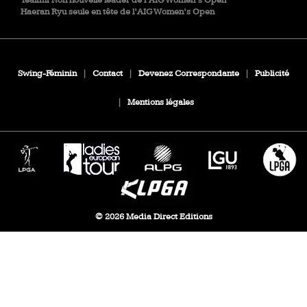
Yealimi Noh nouvelle leader de l’AIG Women’s Open
Haeran Ryu seule en tête de l’AIG Women’s Open
Swing-Féminin
|
Contact
|
Devenez Correspondante
|
Publicité
|
Mentions légales
© 2026 Media Direct Editions