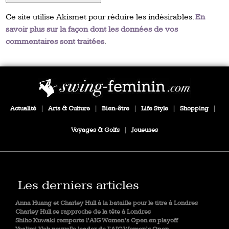
Ce site utilise Akismet pour réduire les indésirables.
En
savoir plus sur la façon dont les données de vos
commentaires sont traitées
.
Actualité
|
Arts & Culture
|
Bien-être
|
Life Style
|
Shopping
|
Voyages & Golfs
|
Joueuses
Les derniers articles
Anna Huang et Charley Hull à la bataille pour le titre à Londres
Charley Hull se rapproche de la tête à Londres
Shiho Kuwaki remporte l’AIG Women’s Open en playoff