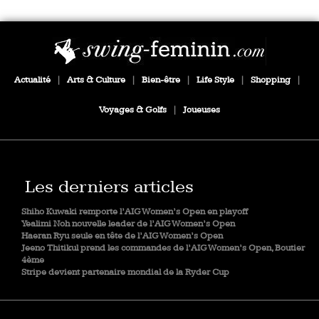
Actualité
|
Arts & Culture
|
Bien-être
|
Life Style
|
Shopping
|
Voyages & Golfs
|
Joueuses
Les derniers articles
Shiho Kuwaki remporte l’AIG Women’s Open en playoff
Yealimi Noh nouvelle leader de l’AIG Women’s Open
Haeran Ryu seule en tête de l’AIG Women’s Open
Jeeno Thitikul prend les commandes de l’AIG Women’s Open, Boutier
4ème
Stripe devient partenaire mondial de la Ryder Cup