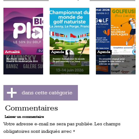
Actualité
Agenda
Agenda
Blot Play9 : retour à
Premier championnat du monde
Un scramble engagé pour
Pléneuf‑Val‑André en juin 2026
de golf naturiste à La Jenny
soutenir la lutte contre la
sclérose en plaques
Commentaires
Laisser un commentaire
Votre adresse e-mail ne sera pas publiée.
Les champs
obligatoires sont indiqués avec
*