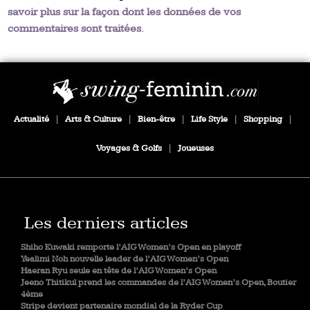
savoir plus sur la façon dont les données de vos
commentaires sont traitées
.
Actualité
|
Arts & Culture
|
Bien-être
|
Life Style
|
Shopping
|
Voyages & Golfs
|
Joueuses
Les derniers articles
Shiho Kuwaki remporte l’AIG Women’s Open en playoff
Yealimi Noh nouvelle leader de l’AIG Women’s Open
Haeran Ryu seule en tête de l’AIG Women’s Open
Jeeno Thitikul prend les commandes de l’AIG Women’s Open, Boutier
4ème
Stripe devient partenaire mondial de la Ryder Cup