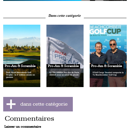
Dans cette catégorie
Pro-Am & Scramble
Pro-Am & Scramble
Pro-Am & Scramble
Park Hyatt Marrakech Golf
Le 25e ARKEA Pro-Am de Paris
UGolf Cergy Vauréal remporte la
Trophy : la 2ᵉ édition monte en
célébré sous un soleil de plomb
7e Beachcomber Golf Cup
gamme
Commentaires
Laisser un commentaire