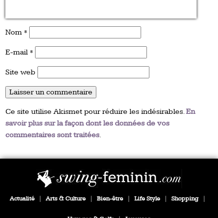
Nom
*
E-mail
*
Site web
Ce site utilise Akismet pour réduire les indésirables.
En
savoir plus sur la façon dont les données de vos
commentaires sont traitées
.
Actualité
|
Arts & Culture
|
Bien-être
|
Life Style
|
Shopping
|