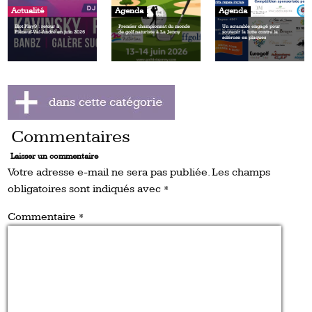
Actualité
Agenda
Agenda
Blot Play9 : retour à
Premier championnat du monde
Un scramble engagé pour
Pléneuf‑Val‑André en juin 2026
de golf naturiste à La Jenny
soutenir la lutte contre la
sclérose en plaques
Commentaires
Laisser un commentaire
Votre adresse e-mail ne sera pas publiée.
Les champs
obligatoires sont indiqués avec
*
Commentaire
*