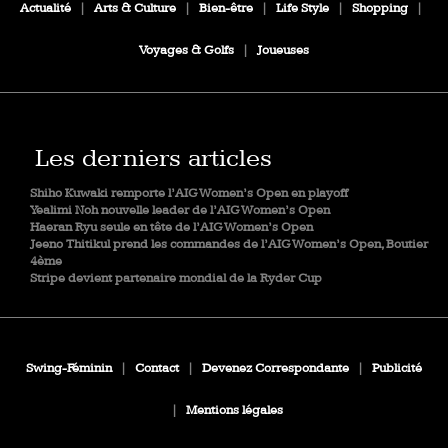
Actualité
|
Arts & Culture
|
Bien-être
|
Life Style
|
Shopping
|
Voyages & Golfs
|
Joueuses
Les derniers articles
Shiho Kuwaki remporte l’AIG Women’s Open en playoff
Yealimi Noh nouvelle leader de l’AIG Women’s Open
Haeran Ryu seule en tête de l’AIG Women’s Open
Jeeno Thitikul prend les commandes de l’AIG Women’s Open, Boutier
4ème
Stripe devient partenaire mondial de la Ryder Cup
Swing-Féminin
|
Contact
|
Devenez Correspondante
|
Publicité
|
Mentions légales