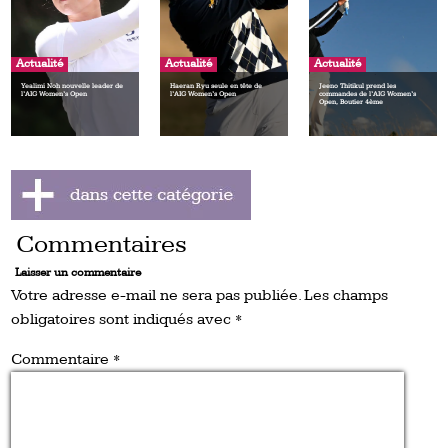
Actualité
Actualité
Actualité
Yealimi Noh nouvelle leader de
Haeran Ryu seule en tête de
Jeeno Thitikul prend les
l’AIG Women’s Open
l’AIG Women’s Open
commandes de l’AIG Women’s
Open, Boutier 4ème
Commentaires
Laisser un commentaire
Votre adresse e-mail ne sera pas publiée.
Les champs
obligatoires sont indiqués avec
*
Commentaire
*