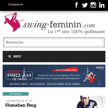
Connexion
MENU
Joueuses
10/09/2014 á 17:13
Shanshan Feng