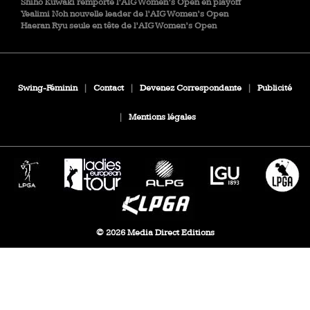
Shiho Kuwaki remporte l’AIG Women’s Open en playoff
Yealimi Noh nouvelle leader de l’AIG Women’s Open
Haeran Ryu seule en tête de l’AIG Women’s Open
Swing-Féminin
|
Contact
|
Devenez Correspondante
|
Publicité
|
Mentions légales
© 2026 Media Direct Editions