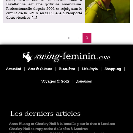
Fayetteville, est une golfeuse américaine.
Professionnelle depuis 2008 et rejoignant le
circuit de la LPGA en 2009, elle a remporté
deux victoires […]
2
<
1
Actualité
|
Arts & Culture
|
Bien-être
|
Life Style
|
Shopping
|
Voyages & Golfs
|
Joueuses
Les derniers articles
Anna Huang et Charley Hull à la bataille pour le titre à Londres
Charley Hull se rapproche de la tête à Londres