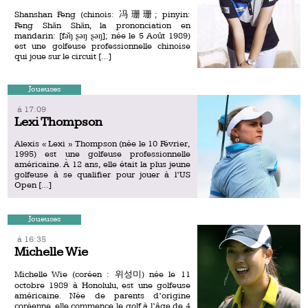
Shanshan Feng (chinois: 冯珊珊; pinyin:
Feng Shān Shān, la prononciation en
mandarin: [fə̌ŋ ʂəŋ ʂəŋ]; née le 5 Août 1989)
est une golfeuse professionnelle chinoise
qui joue sur le circuit […]
Joueuses
á 17:09
Lexi Thompson
Alexis « Lexi » Thompson (née le 10 Février,
1995) est une golfeuse professionnelle
américaine. À 12 ans, elle était la plus jeune
golfeuse à se qualifier pour jouer à l’US
Open […]
Joueuses
á 16:35
Michelle Wie
Michelle Wie (coréen : 위성미) née le 11
octobre 1989 à Honolulu, est une golfeuse
américaine. Née de parents d’origine
coréenne, elle commence le golf à l’âge de 4