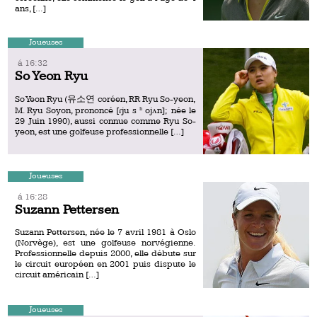
ans, […]
Joueuses
á 16:32
So Yeon Ryu
So Yeon Ryu (유소연 coréen, RR Ryu So-yeon,
M. Ryu Soyon, prononcé [ɾju s ʰ ojʌn]; née le
29 Juin 1990), aussi connue comme Ryu So-
yeon, est une golfeuse professionnelle […]
Joueuses
á 16:28
Suzann Pettersen
Suzann Pettersen, née le 7 avril 1981 à Oslo
(Norvège), est une golfeuse norvégienne.
Professionnelle depuis 2000, elle débute sur
le circuit européen en 2001 puis dispute le
circuit américain […]
Joueuses