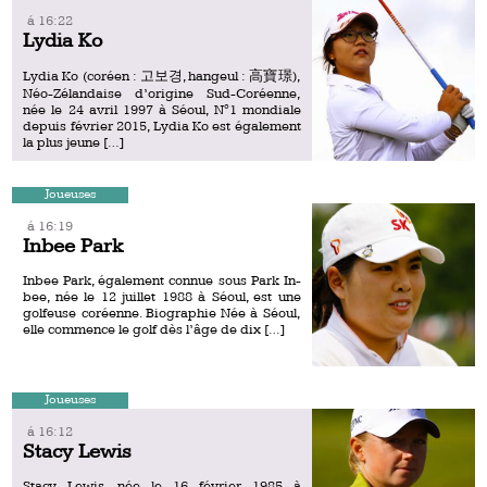
á 16:22
Lydia Ko
Lydia Ko (coréen : 고보경, hangeul : 高寶璟),
Néo-Zélandaise d’origine Sud-Coréenne,
née le 24 avril 1997 à Séoul, N°1 mondiale
depuis février 2015, Lydia Ko est également
la plus jeune […]
Joueuses
á 16:19
Inbee Park
Inbee Park, également connue sous Park In-
bee, née le 12 juillet 1988 à Séoul, est une
golfeuse coréenne. Biographie Née à Séoul,
elle commence le golf dès l’âge de dix […]
Joueuses
á 16:12
Stacy Lewis
Stacy Lewis, née le 16 février 1985 à