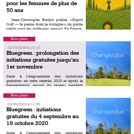
pour les femmes de plus de
50 ans
Jean-Christophe Buchot publie « Esprit
Golf — Je pense donc je swingue », un guide
inédit pour les golfeuses seniors. En France,
les femmes représentent environ un quart
des licenciés de […]
Bons plans
22/10/2020 á 10:10
Bluegreen : prolongation des
initiations gratuites jusqu’au
1er novembre
Suite à l’engouement des initiations
gratuites en cette rentrée 2020 et après la
fréquentation record du réseau pendant
toute la période estivale, Bluegreen
prolonge son opération dans toute la
Bons plans
France. […]
03/09/2020 á 11:50
Bluegreen : initiations
gratuites du 4 septembre au
18 octobre 2020
Suite à l’engouement des initiations