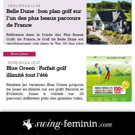
19/01/2018 á 11:04
Belle Dune : bon plan golf sur
l’un des plus beaux parcours
de France
Référencé dans le Guide des Plus Beaux
Golfs de France, le Golf de Belle Dune est
régulièrement cité dans le Top 20 des plus
beaux parcours de France. Le golf […]
Bons plans
25/05/2016 á 10:27
Blue Green : Forfait golf
illimité tout l’été
Pendant les vacances, Blue Green propose
de jouer en illimité sur ses golfs Passion et
Evolution. Jouez à volonté sur 29
parcours différents près des grandes villes,
du 1er juillet au 31 […]