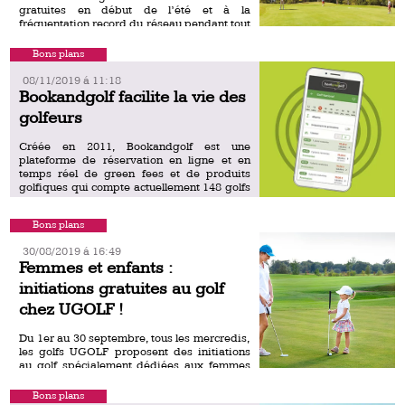
gratuites en début de l’été et à la
fréquentation record du réseau pendant tout
la période estivale, Bluegreen relance son
opération dans toute la France. […]
Bons plans
08/11/2019 á 11:18
Bookandgolf facilite la vie des
golfeurs
Créée en 2011, Bookandgolf est une
plateforme de réservation en ligne et en
temps réel de green fees et de produits
golfiques qui compte actuellement 148 golfs
partenaires partout en […]
Bons plans
30/08/2019 á 16:49
Femmes et enfants :
initiations gratuites au golf
chez UGOLF !
Du 1er au 30 septembre, tous les mercredis,
les golfs UGOLF proposent des initiations
au golf spécialement dédiées aux femmes
et aux enfants. Découvrez une nouvelle
activité avec votre enfant […]
Bons plans