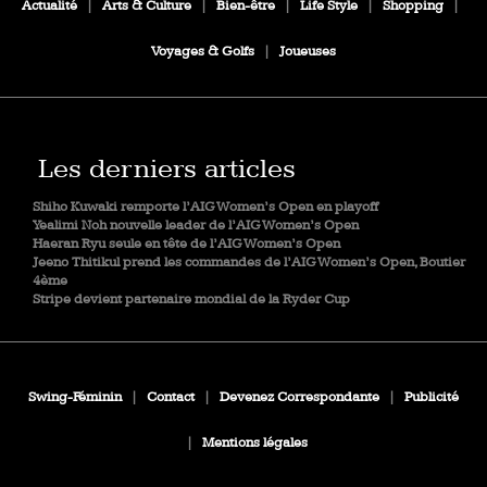
Actualité
|
Arts & Culture
|
Bien-être
|
Life Style
|
Shopping
|
Voyages & Golfs
|
Joueuses
Les derniers articles
Shiho Kuwaki remporte l’AIG Women’s Open en playoff
Yealimi Noh nouvelle leader de l’AIG Women’s Open
Haeran Ryu seule en tête de l’AIG Women’s Open
Jeeno Thitikul prend les commandes de l’AIG Women’s Open, Boutier
4ème
Stripe devient partenaire mondial de la Ryder Cup
Swing-Féminin
|
Contact
|
Devenez Correspondante
|
Publicité
|
Mentions légales