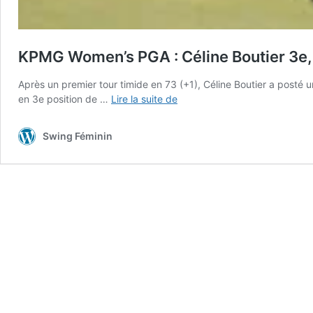
KPMG Women’s PGA : Céline Boutier 3e, 
Après un premier tour timide en 73 (+1), Céline Boutier a posté 
KPMG
en 3e position de …
Lire la suite de
Women’s
PGA
Swing Féminin
:
Céline
Boutier
3e,
Nelly
Korda
en
tête