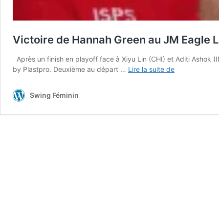
Victoire de Hannah Green au JM Eagle
Après un finish en playoff face à Xiyu Lin (CHI) et Aditi Asho
Victoire
by Plastpro. Deuxième au départ …
Lire la suite de
de
Hannah
Swing Féminin
Green
au
JM
Eagle
LA
Championshi