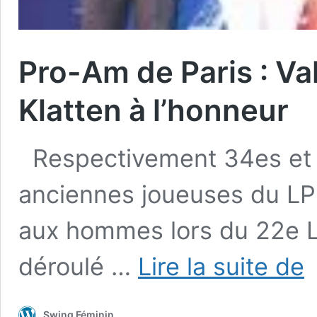
Pro-Am de Paris : Va
Klatten à l’honneur
Respectivement 34es et 3
anciennes joueuses du LP
aux hommes lors du 22e Le
Pr
déroulé …
Lire la suite de
A
de
Pa
Swing Féminin
: