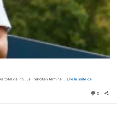
Top
e total de -15. Le Francilien termine …
Lire la suite de
10
pour
Commenta
0
Lacroix
en
Allemagne,
deuxième