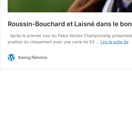
Roussin-Bouchard et Laisné dans le bo
Après le premier tour du Palos Verdes Championship presented b
R
position du classement avec une carte de 63 …
Lire la suite de
B
et
Swing Féminin
L
d
le
b
w