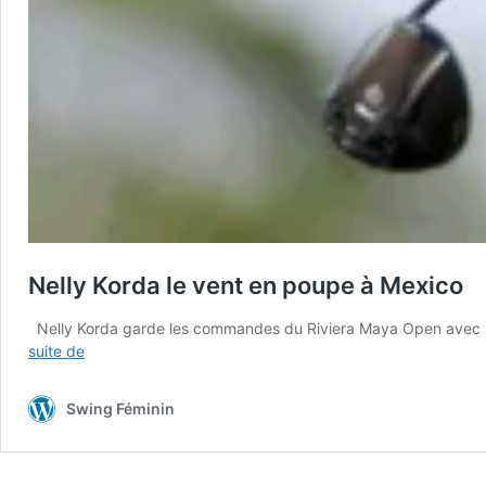
Nelly Korda le vent en poupe à Mexico
Nelly Korda garde les commandes du Riviera Maya Open avec un t
Nelly
suite de
Korda
le
Swing Féminin
vent
en
poupe