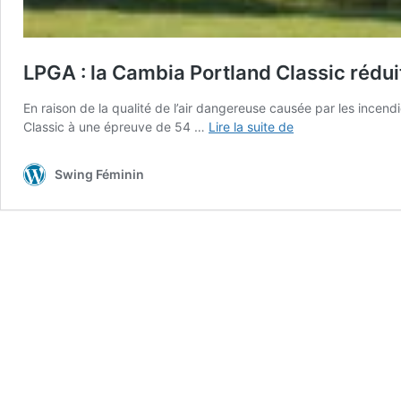
LPGA : la Cambia Portland Classic rédui
En raison de la qualité de l’air dangereuse causée par les incen
LPGA
Classic à une épreuve de 54 …
Lire la suite de
:
la
Swing Féminin
Cambia
Portland
Classic
réduit
à
54
trous