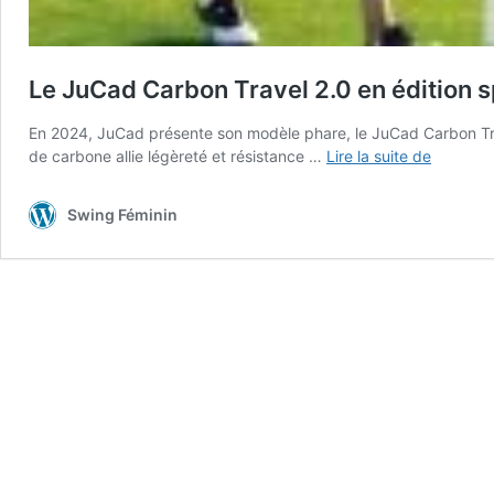
Le JuCad Carbon Travel 2.0 en édition s
En 2024, JuCad présente son modèle phare, le JuCad Carbon Trave
Le
de carbone allie légèreté et résistance …
Lire la suite de
JuCad
Carbon
Swing Féminin
Travel
2.0
en
édition
spéciale