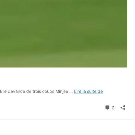
Jeeno
 Elle devance de trois coups Minjee …
Lire la suite de
Thitikul
reste
Commenta
0
en
tête
du
PGA