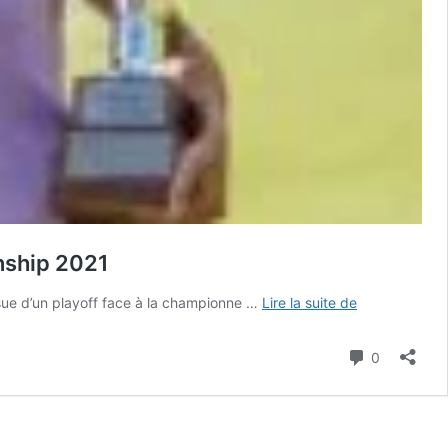
nship 2021
Jabra
ssue d’un playoff face à la championne …
Lire la suite de
Ladies
Open
Commenta
0
:
Pia
Babnik
(17