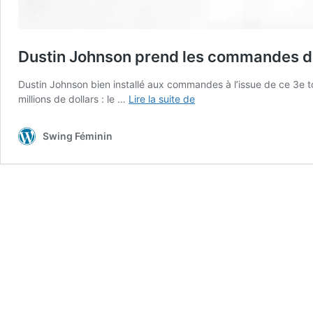
Dustin Johnson prend les commandes 
Dustin Johnson bien installé aux commandes à l’issue de ce 3e 
Dustin
millions de dollars : le …
Lire la suite de
Johnson
prend
Swing Féminin
les
commandes
du
Tour
Championship