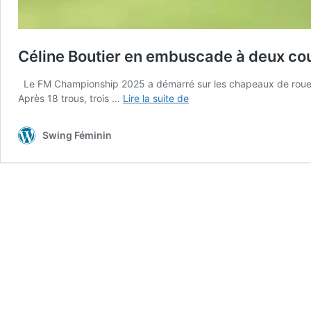
Céline Boutier en embuscade à deux co
Le FM Championship 2025 a démarré sur les chapeaux de roues ce
Céline
Après 18 trous, trois …
Lire la suite de
Boutier
en
Swing Féminin
embuscade
à
deux
coups
des
leaders